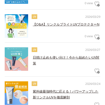
0 view
2026/03/29
UV
【Q&A】リンクルブライトUVプロテクターN
0 view
2026/03/27
UV
日焼け止めも使い分け！今から始めたいUV対
策
2026/03/24
UV
紫外線最強時代に応える！パワーアップした
新リンクルUVを徹底解剖