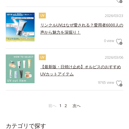
2026/03/23
UV
リンクルUVはなぜ愛される？愛用者6000人の
声から魅力を深掘り！
0 view
2026/03/06
UV
【最新版・日焼け止め】オルビスのおすすめ
UVカットアイテム
9765 view
前へ
1
2
次へ
カテゴリで探す