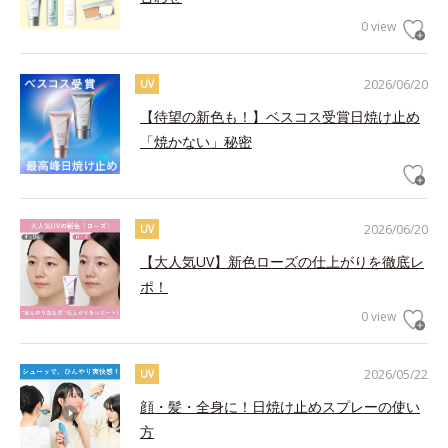
0 view
2026/06/20
UV
【待望の新色も！】ベスコス受賞日焼け止め
「焼かない」秘密
2026/06/20
UV
【大人気UV】新色ローズの仕上がりを徹底レ
ポ！
0 view
2026/05/22
UV
顔・髪・全身に！日焼け止めスプレーの使い
方