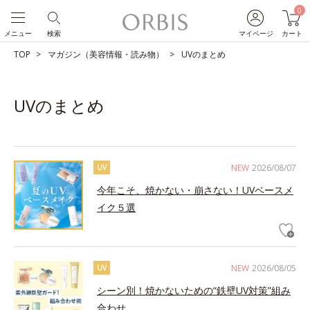
0
メニュー
検索
マイページ
カート
TOP
マガジン（美容情報・読み物）
UVのまとめ
UVのまとめ
NEW
2026/08/07
UV
今年こそ、焼かない・崩さない！UVベースメ
イク５選
NEW
2026/08/05
UV
シーン別！焼かないための“鉄壁UV対策”組み
合わせ