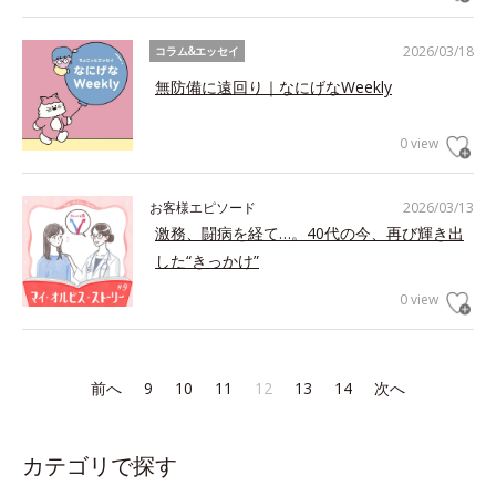
2026/03/18
コラム&エッセイ
無防備に遠回り｜なにげなWeekly
0 view
お客様エピソード
2026/03/13
激務、闘病を経て…。40代の今、再び輝き出
した“きっかけ”
0 view
前へ
9
10
11
12
13
14
次へ
カテゴリで探す