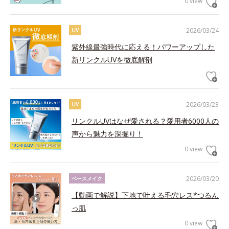
0 view
2026/03/24
UV
紫外線最強時代に応える！パワーアップした
新リンクルUVを徹底解剖
2026/03/23
UV
リンクルUVはなぜ愛される？愛用者6000人の
声から魅力を深掘り！
0 view
2026/03/20
ベースメイク
【動画で解説】下地で叶える毛穴レス*つるん
っ肌
0 view