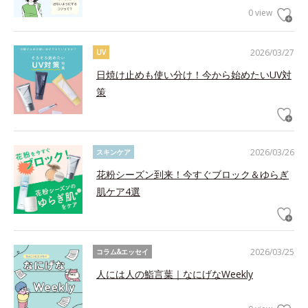
0 view
2026/03/27
UV
日焼け止めも使い分け！今から始めたいUV対
策
2026/03/26
スキンケア
花粉シーズン到来！今すぐブロック＆ゆらぎ
肌ケア4選
2026/03/25
コラム&エッセイ
人には人の鮨言葉｜なにげなWeekly