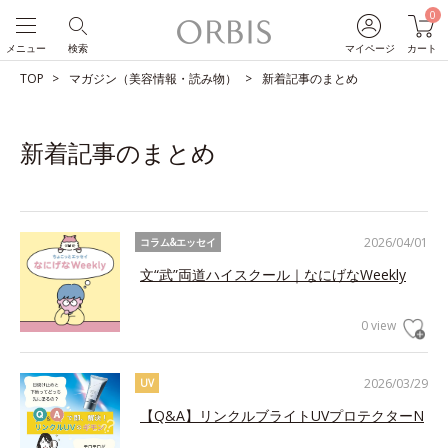
0
メニュー
検索
マイページ
カート
TOP
マガジン（美容情報・読み物）
新着記事のまとめ
新着記事のまとめ
2026/04/01
コラム&エッセイ
文“武”両道ハイスクール｜なにげなWeekly
0 view
2026/03/29
UV
【Q&A】リンクルブライトUVプロテクターN