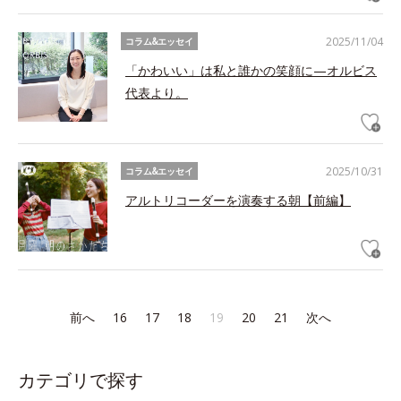
2025/11/04
コラム&エッセイ
「かわいい」は私と誰かの笑顔に—オルビス
代表より。
2025/10/31
コラム&エッセイ
アルトリコーダーを演奏する朝【前編】
前へ
16
17
18
19
20
21
次へ
カテゴリで探す