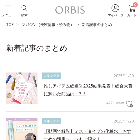
0
メニュー
検索
マイページ
カート
TOP
マガジン（美容情報・読み物）
新着記事のまとめ
新着記事のまとめ
2025/11/20
スキンケア
推しアイテム総選挙2025結果発表！総合大賞
に輝いた商品は…？！
4271 view
2025/11/20
スキンケア
【動画で解説】ミストタイプの化粧水、おす
すめの活用シーンもご紹介！