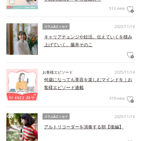
513 view
2025/11/19
コラム&エッセイ
キャリアチェンジや妊活。伝えていくを積み
上げていく。藤井そのこ
お客様エピソード
2025/11/14
何歳になっても美容を楽しむマインドを｜お
客様エピソード連載
379 view
2025/11/14
コラム&エッセイ
アルトリコーダーを演奏する朝【後編】