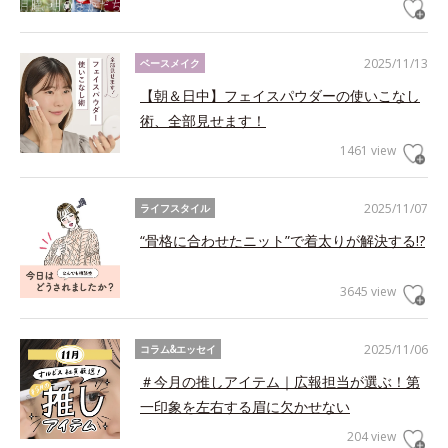
2025/11/13
ベースメイク
【朝＆日中】フェイスパウダーの使いこなし
術、全部見せます！
1461 view
2025/11/07
ライフスタイル
“骨格に合わせたニット”で着太りが解決する!?
3645 view
2025/11/06
コラム&エッセイ
＃今月の推しアイテム｜広報担当が選ぶ！第
一印象を左右する眉に欠かせない
204 view