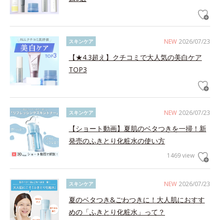
NEW
2026/07/23
スキンケア
【★4.3超え】クチコミで大人気の美白ケア
TOP3
NEW
2026/07/23
スキンケア
【ショート動画】夏肌のベタつきを一掃！新
発売のふきとり化粧水の使い方
1469 view
NEW
2026/07/23
スキンケア
夏のベタつき&ごわつきに！大人肌におすす
めの「ふきとり化粧水」って？