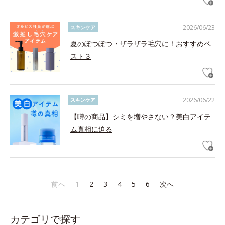
2026/06/23
スキンケア
夏のぽつぽつ・ザラザラ毛穴に！おすすめベ
スト３
2026/06/22
スキンケア
【噂の商品】シミを増やさない？美白アイテ
ム真相に迫る
前へ
1
2
3
4
5
6
次へ
カテゴリで探す