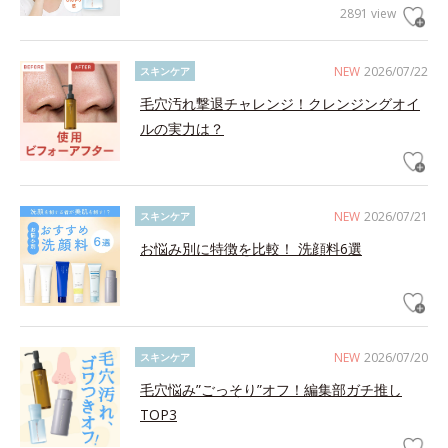
2891 view
NEW
2026/07/22
スキンケア
毛穴汚れ撃退チャレンジ！クレンジングオイ
ルの実力は？
NEW
2026/07/21
スキンケア
お悩み別に特徴を比較！ 洗顔料6選
NEW
2026/07/20
スキンケア
毛穴悩み”ごっそり”オフ！編集部ガチ推し
TOP3