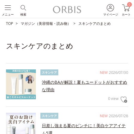
0
メニュー
検索
マイページ
カート
TOP
マガジン（美容情報・読み物）
スキンケアのまとめ
スキンケアのまとめ
NEW
2026/07/30
スキンケア
沖縄のBAが解説！夏もユードットがおすすめ
な理由
0 view
NEW
2026/07/28
スキンケア
日差し強まる夏のピンチに！美白ケアアイテ
ム5選