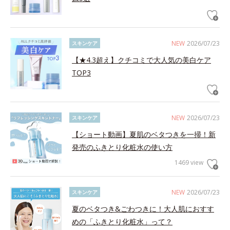
NEW
2026/07/23
スキンケア
【★4.3超え】クチコミで大人気の美白ケア
TOP3
NEW
2026/07/23
スキンケア
【ショート動画】夏肌のベタつきを一掃！新
発売のふきとり化粧水の使い方
1469 view
NEW
2026/07/23
スキンケア
夏のベタつき&ごわつきに！大人肌におすす
めの「ふきとり化粧水」って？