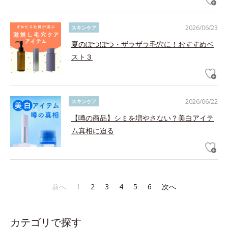
2026/06/23
スキンケア
夏のぽつぽつ・ザラザラ毛穴に！おすすめベ
スト３
2026/06/22
スキンケア
【噂の商品】シミを増やさない？美白アイテ
ム真相に迫る
前へ
1
2
3
4
5
6
次へ
カテゴリで探す