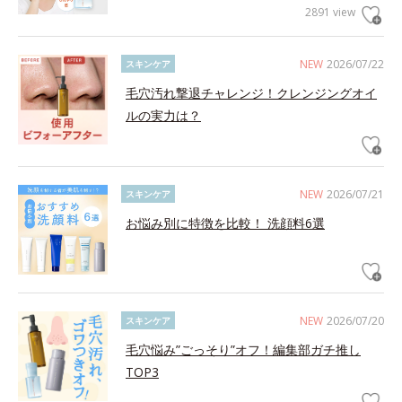
2891 view
NEW
2026/07/22
スキンケア
毛穴汚れ撃退チャレンジ！クレンジングオイ
ルの実力は？
NEW
2026/07/21
スキンケア
お悩み別に特徴を比較！ 洗顔料6選
NEW
2026/07/20
スキンケア
毛穴悩み”ごっそり”オフ！編集部ガチ推し
TOP3