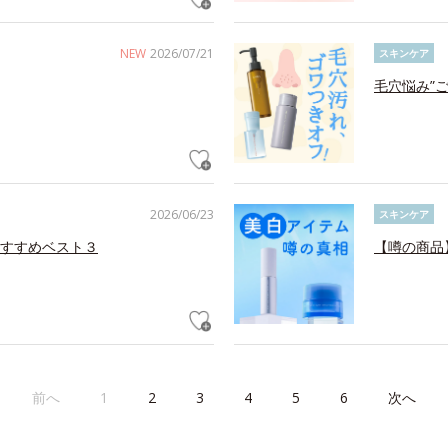
NEW
2026/07/21
スキンケア
毛穴悩み”
2026/06/23
スキンケア
すすめベスト３
【噂の商品
前へ
1
2
3
4
5
6
次へ