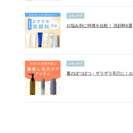
スキンケア
お悩み別に特徴を比較！ 洗顔料6選
スキンケア
夏のぽつぽつ・ザラザラ毛穴に！お