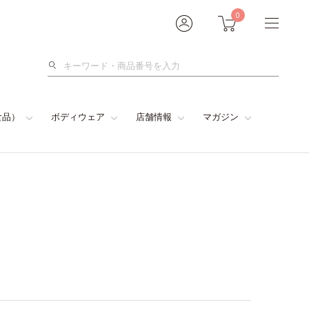
0
検
索
食品）
ボディウェア
店舗情報
マガジン