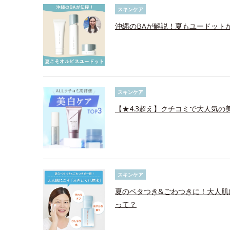
スキンケア
沖縄のBAが解説！夏もユードット
スキンケア
【★4.3超え】クチコミで大人気の美
スキンケア
夏のベタつき&ごわつきに！大人肌
って？