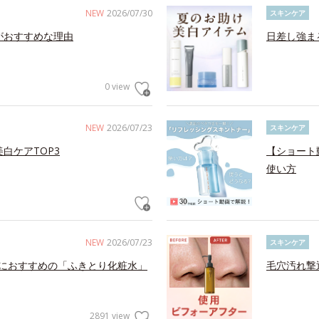
NEW
2026/07/30
スキンケア
がおすすめな理由
日差し強ま
0 view
NEW
2026/07/23
スキンケア
白ケアTOP3
【ショート
使い方
NEW
2026/07/23
スキンケア
におすすめの「ふきとり化粧水」
毛穴汚れ撃
2891 view