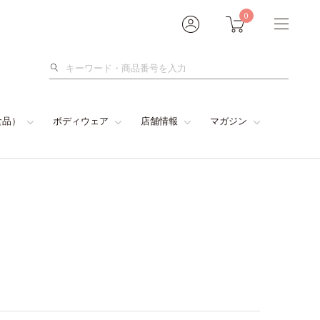
0
検
索
食品）
ボディウェア
店舗情報
マガジン