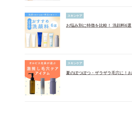
スキンケア
お悩み別に特徴を比較！ 洗顔料6選
スキンケア
夏のぽつぽつ・ザラザラ毛穴に！お