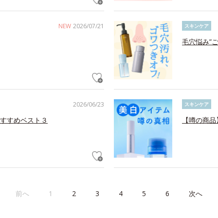
NEW
2026/07/21
スキンケア
毛穴悩み”
2026/06/23
スキンケア
すすめベスト３
【噂の商品
前へ
1
2
3
4
5
6
次へ