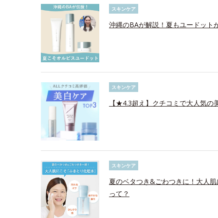
スキンケア
沖縄のBAが解説！夏もユードット
スキンケア
【★4.3超え】クチコミで大人気の美
スキンケア
夏のベタつき&ごわつきに！大人肌
って？