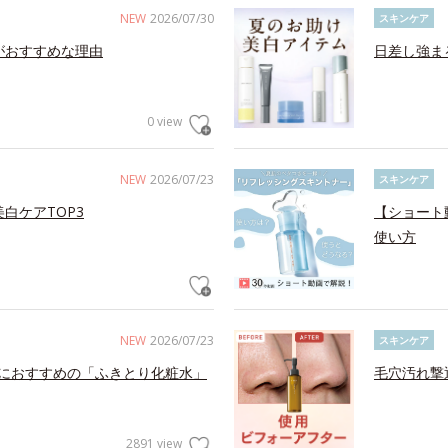
NEW
2026/07/30
スキンケア
がおすすめな理由
日差し強ま
0 view
NEW
2026/07/23
スキンケア
白ケアTOP3
【ショート
使い方
NEW
2026/07/23
スキンケア
におすすめの「ふきとり化粧水」
毛穴汚れ撃
2891 view