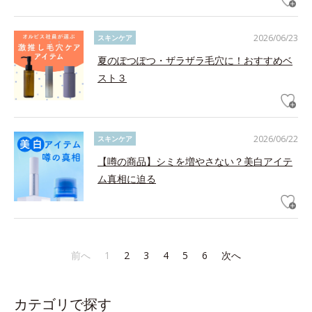
2026/06/23
スキンケア
夏のぽつぽつ・ザラザラ毛穴に！おすすめベ
スト３
2026/06/22
スキンケア
【噂の商品】シミを増やさない？美白アイテ
ム真相に迫る
前へ
1
2
3
4
5
6
次へ
カテゴリで探す