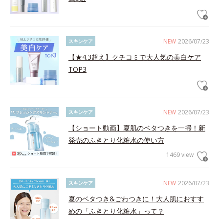
NEW
2026/07/23
スキンケア
【★4.3超え】クチコミで大人気の美白ケア
TOP3
NEW
2026/07/23
スキンケア
【ショート動画】夏肌のベタつきを一掃！新
発売のふきとり化粧水の使い方
1469 view
NEW
2026/07/23
スキンケア
夏のベタつき&ごわつきに！大人肌におすす
めの「ふきとり化粧水」って？