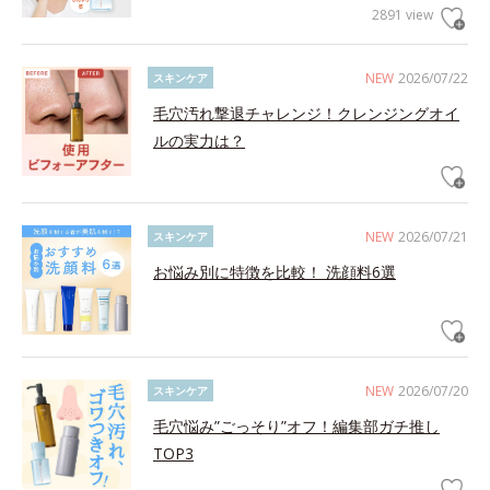
2891 view
NEW
2026/07/22
スキンケア
毛穴汚れ撃退チャレンジ！クレンジングオイ
ルの実力は？
NEW
2026/07/21
スキンケア
お悩み別に特徴を比較！ 洗顔料6選
NEW
2026/07/20
スキンケア
毛穴悩み”ごっそり”オフ！編集部ガチ推し
TOP3