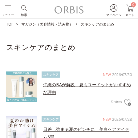
0
メニュー
検索
マイページ
カート
TOP
マガジン（美容情報・読み物）
スキンケアのまとめ
スキンケアのまとめ
NEW
2026/07/30
スキンケア
沖縄のBAが解説！夏もユードットがおすすめ
な理由
0 view
NEW
2026/07/28
スキンケア
日差し強まる夏のピンチに！美白ケアアイテ
ム5選