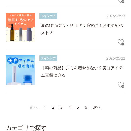
2026/06/23
スキンケア
夏のぽつぽつ・ザラザラ毛穴に！おすすめベ
スト３
2026/06/22
スキンケア
【噂の商品】シミを増やさない？美白アイテ
ム真相に迫る
前へ
1
2
3
4
5
6
次へ
カテゴリで探す