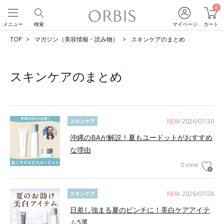
0
メニュー
検索
マイページ
カート
TOP
マガジン（美容情報・読み物）
スキンケアのまとめ
スキンケアのまとめ
NEW
2026/07/30
スキンケア
沖縄のBAが解説！夏もユードットがおすすめ
な理由
0 view
NEW
2026/07/28
スキンケア
日差し強まる夏のピンチに！美白ケアアイテ
ム5選