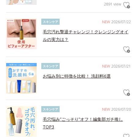
2891 view
NEW
2026/07/22
スキンケア
毛穴汚れ撃退チャレンジ！クレンジングオイ
ルの実力は？
NEW
2026/07/21
スキンケア
お悩み別に特徴を比較！ 洗顔料6選
NEW
2026/07/20
スキンケア
毛穴悩み”ごっそり”オフ！編集部ガチ推し
TOP3