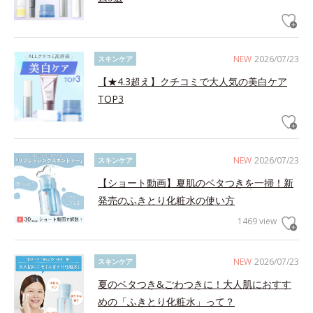
NEW
2026/07/23
スキンケア
【★4.3超え】クチコミで大人気の美白ケア
TOP3
NEW
2026/07/23
スキンケア
【ショート動画】夏肌のベタつきを一掃！新
発売のふきとり化粧水の使い方
1469 view
NEW
2026/07/23
スキンケア
夏のベタつき&ごわつきに！大人肌におすす
めの「ふきとり化粧水」って？