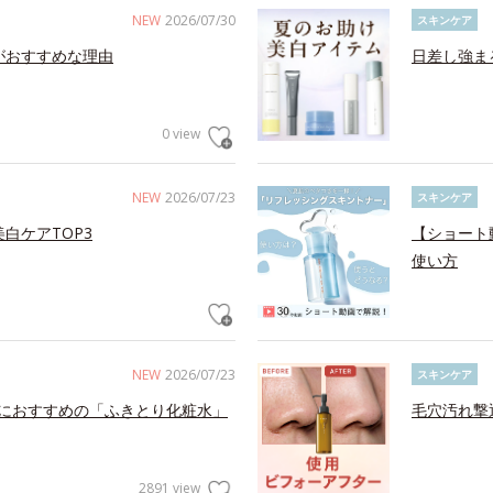
NEW
2026/07/30
スキンケア
がおすすめな理由
日差し強ま
0 view
NEW
2026/07/23
スキンケア
白ケアTOP3
【ショート
使い方
NEW
2026/07/23
スキンケア
におすすめの「ふきとり化粧水」
毛穴汚れ撃
2891 view