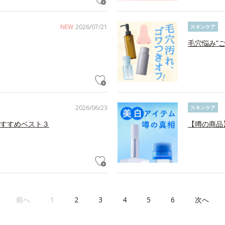
NEW
2026/07/21
スキンケア
毛穴悩み”
2026/06/23
スキンケア
すすめベスト３
【噂の商品
前へ
1
2
3
4
5
6
次へ