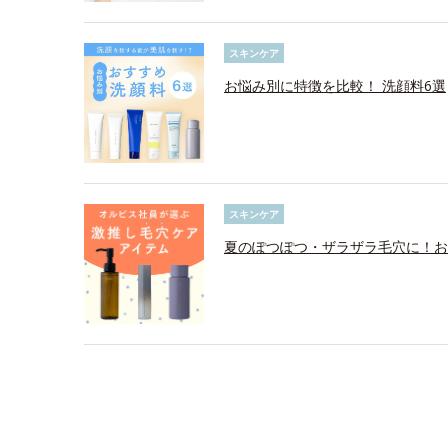
スキンケア
お悩み別に特徴を比較！ 洗顔料6選
スキンケア
夏のぽつぽつ・ザラザラ毛穴に！お