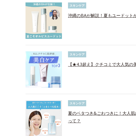
スキンケア
沖縄のBAが解説！夏もユードット
スキンケア
【★4.3超え】クチコミで大人気の美
スキンケア
夏のベタつき&ごわつきに！大人肌
って？