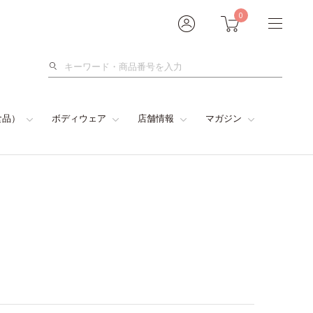
0
検
索
食品）
ボディウェア
店舗情報
マガジン