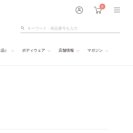
0
検
索
食品）
ボディウェア
店舗情報
マガジン