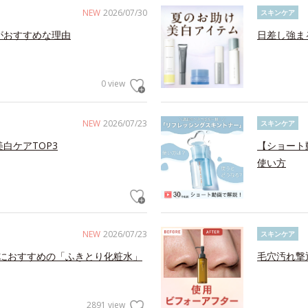
NEW
2026/07/30
スキンケア
がおすすめな理由
日差し強ま
0 view
NEW
2026/07/23
スキンケア
白ケアTOP3
【ショート
使い方
NEW
2026/07/23
スキンケア
におすすめの「ふきとり化粧水」
毛穴汚れ撃
2891 view