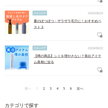
2026/06/23
スキンケア
夏のぽつぽつ・ザラザラ毛穴に！おすすめベ
スト３
2026/06/22
スキンケア
【噂の商品】シミを増やさない？美白アイテ
ム真相に迫る
前へ
1
2
3
4
5
6
次へ
カテゴリで探す