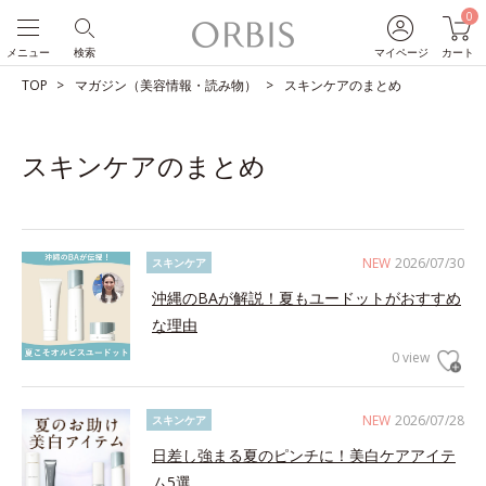
0
メニュー
検索
マイページ
カート
TOP
マガジン（美容情報・読み物）
スキンケアのまとめ
スキンケアのまとめ
NEW
2026/07/30
スキンケア
沖縄のBAが解説！夏もユードットがおすすめ
な理由
0 view
NEW
2026/07/28
スキンケア
日差し強まる夏のピンチに！美白ケアアイテ
ム5選