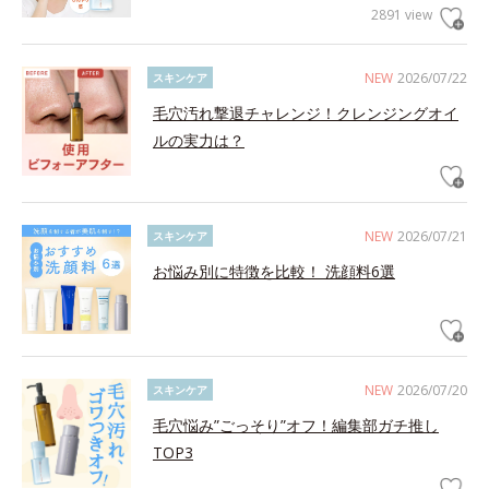
2891 view
NEW
2026/07/22
スキンケア
毛穴汚れ撃退チャレンジ！クレンジングオイ
ルの実力は？
NEW
2026/07/21
スキンケア
お悩み別に特徴を比較！ 洗顔料6選
NEW
2026/07/20
スキンケア
毛穴悩み”ごっそり”オフ！編集部ガチ推し
TOP3