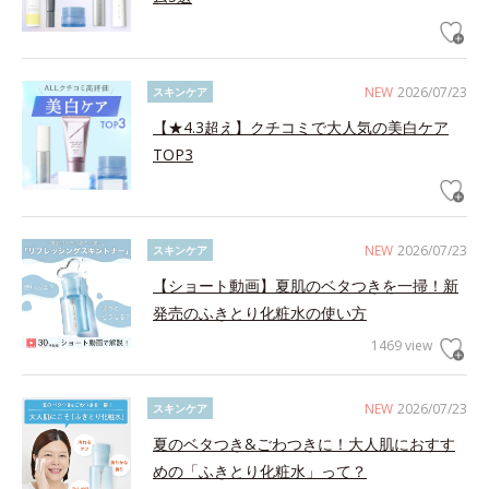
NEW
2026/07/23
スキンケア
【★4.3超え】クチコミで大人気の美白ケア
TOP3
NEW
2026/07/23
スキンケア
【ショート動画】夏肌のベタつきを一掃！新
発売のふきとり化粧水の使い方
1469 view
NEW
2026/07/23
スキンケア
夏のベタつき&ごわつきに！大人肌におすす
めの「ふきとり化粧水」って？