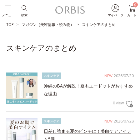
0
メニュー
検索
マイページ
カート
TOP
マガジン（美容情報・読み物）
スキンケアのまとめ
スキンケアのまとめ
NEW
2026/07/30
スキンケア
沖縄のBAが解説！夏もユードットがおすすめ
な理由
0 view
NEW
2026/07/28
スキンケア
日差し強まる夏のピンチに！美白ケアアイテ
ム5選