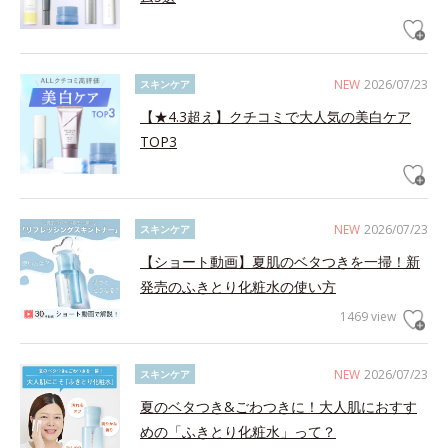
NEW
2026/07/23
スキンケア
【★4.3超え】クチコミで大人気の美白ケア
TOP3
NEW
2026/07/23
スキンケア
【ショート動画】夏肌のベタつきを一掃！新
発売のふきとり化粧水の使い方
1469 view
NEW
2026/07/23
スキンケア
夏のベタつき&ごわつきに！大人肌におすす
めの「ふきとり化粧水」って？