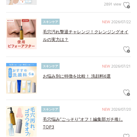
2891 view
NEW
2026/07/22
スキンケア
毛穴汚れ撃退チャレンジ！クレンジングオイ
ルの実力は？
NEW
2026/07/21
スキンケア
お悩み別に特徴を比較！ 洗顔料6選
NEW
2026/07/20
スキンケア
毛穴悩み”ごっそり”オフ！編集部ガチ推し
TOP3