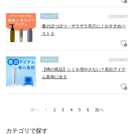
2026/06/23
スキンケア
夏のぽつぽつ・ザラザラ毛穴に！おすすめベ
スト３
2026/06/22
スキンケア
【噂の商品】シミを増やさない？美白アイテ
ム真相に迫る
前へ
1
2
3
4
5
6
次へ
カテゴリで探す