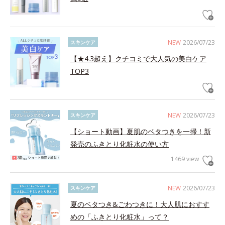
NEW
2026/07/23
スキンケア
【★4.3超え】クチコミで大人気の美白ケア
TOP3
NEW
2026/07/23
スキンケア
【ショート動画】夏肌のベタつきを一掃！新
発売のふきとり化粧水の使い方
1469 view
NEW
2026/07/23
スキンケア
夏のベタつき&ごわつきに！大人肌におすす
めの「ふきとり化粧水」って？