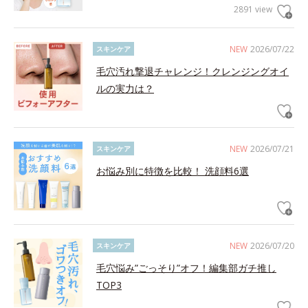
2891 view
NEW
2026/07/22
スキンケア
毛穴汚れ撃退チャレンジ！クレンジングオイ
ルの実力は？
NEW
2026/07/21
スキンケア
お悩み別に特徴を比較！ 洗顔料6選
NEW
2026/07/20
スキンケア
毛穴悩み”ごっそり”オフ！編集部ガチ推し
TOP3