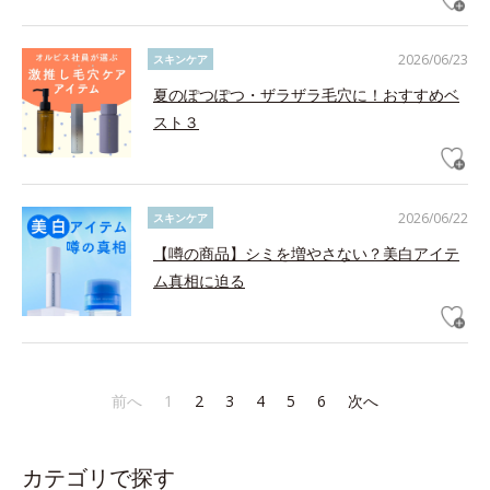
2026/06/23
スキンケア
夏のぽつぽつ・ザラザラ毛穴に！おすすめベ
スト３
2026/06/22
スキンケア
【噂の商品】シミを増やさない？美白アイテ
ム真相に迫る
前へ
1
2
3
4
5
6
次へ
カテゴリで探す