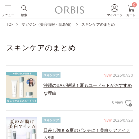
0
メニュー
検索
マイページ
カート
TOP
マガジン（美容情報・読み物）
スキンケアのまとめ
スキンケアのまとめ
NEW
2026/07/30
スキンケア
沖縄のBAが解説！夏もユードットがおすすめ
な理由
0 view
NEW
2026/07/28
スキンケア
日差し強まる夏のピンチに！美白ケアアイテ
ム5選