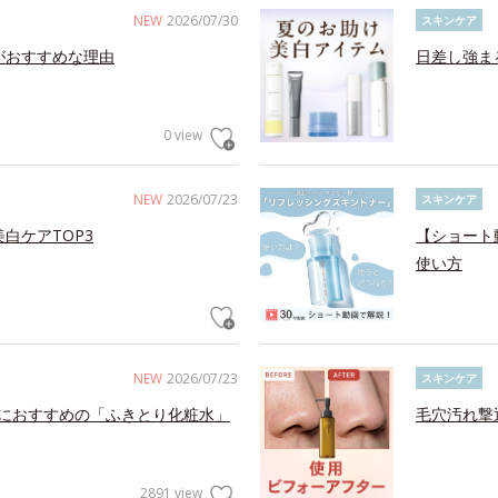
NEW
2026/07/30
スキンケア
がおすすめな理由
日差し強ま
0 view
NEW
2026/07/23
スキンケア
白ケアTOP3
【ショート
使い方
NEW
2026/07/23
スキンケア
におすすめの「ふきとり化粧水」
毛穴汚れ撃
2891 view