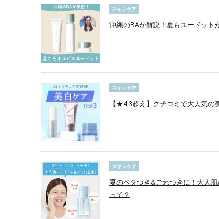
スキンケア
沖縄のBAが解説！夏もユードット
スキンケア
【★4.3超え】クチコミで大人気の美
スキンケア
夏のベタつき&ごわつきに！大人肌
って？