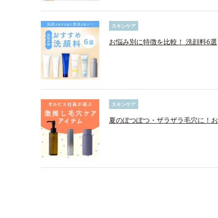
スキンケア
お悩み別に特徴を比較！ 洗顔料6選
スキンケア
夏のぽつぽつ・ザラザラ毛穴に！お