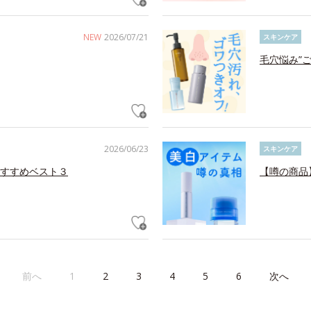
NEW
2026/07/21
スキンケア
毛穴悩み”
2026/06/23
スキンケア
すすめベスト３
【噂の商品
前へ
1
2
3
4
5
6
次へ