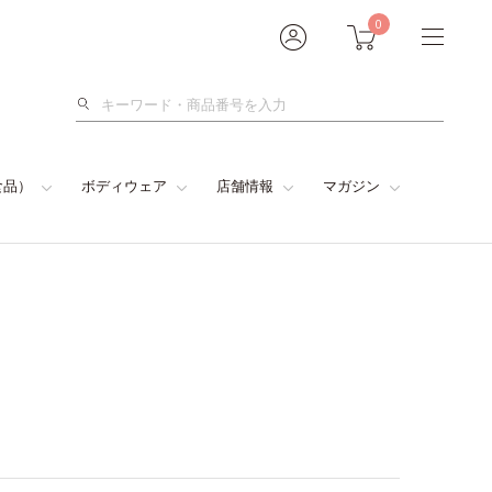
0
検
索
食品）
ボディウェア
店舗情報
マガジン