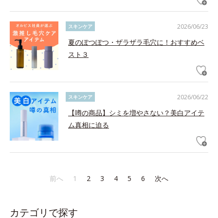
2026/06/23
スキンケア
夏のぽつぽつ・ザラザラ毛穴に！おすすめベ
スト３
2026/06/22
スキンケア
【噂の商品】シミを増やさない？美白アイテ
ム真相に迫る
前へ
1
2
3
4
5
6
次へ
カテゴリで探す