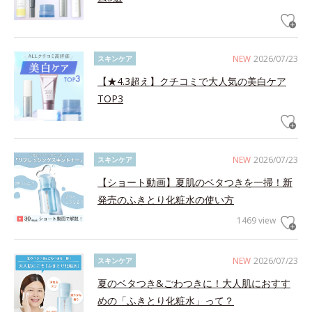
NEW
2026/07/23
スキンケア
【★4.3超え】クチコミで大人気の美白ケア
TOP3
NEW
2026/07/23
スキンケア
【ショート動画】夏肌のベタつきを一掃！新
発売のふきとり化粧水の使い方
1469 view
NEW
2026/07/23
スキンケア
夏のベタつき&ごわつきに！大人肌におすす
めの「ふきとり化粧水」って？