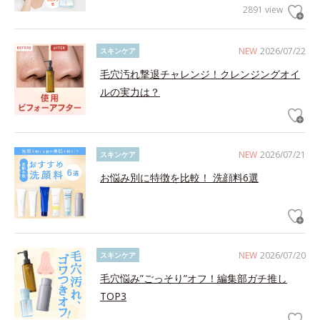
2891 view
NEW
2026/07/22
スキンケア
毛穴汚れ撃退チャレンジ！クレンジングオイ
ルの実力は？
NEW
2026/07/21
スキンケア
お悩み別に特徴を比較！ 洗顔料6選
NEW
2026/07/20
スキンケア
毛穴悩み”ごっそり”オフ！編集部ガチ推し
TOP3