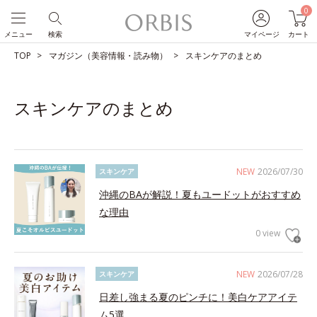
0
メニュー
検索
マイページ
カート
TOP
マガジン（美容情報・読み物）
スキンケアのまとめ
スキンケアのまとめ
NEW
2026/07/30
スキンケア
沖縄のBAが解説！夏もユードットがおすすめ
な理由
0 view
NEW
2026/07/28
スキンケア
日差し強まる夏のピンチに！美白ケアアイテ
ム5選