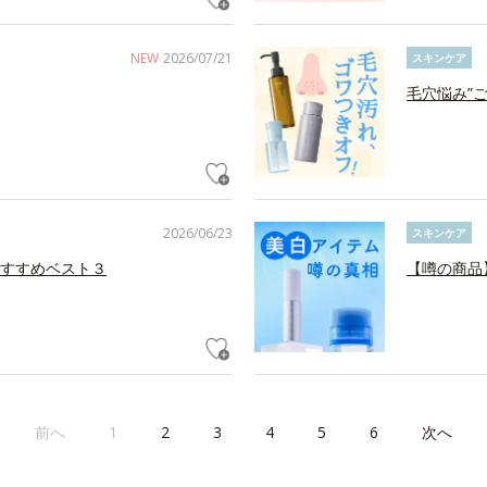
NEW
2026/07/21
スキンケア
毛穴悩み”
2026/06/23
スキンケア
すすめベスト３
【噂の商品
前へ
1
2
3
4
5
6
次へ