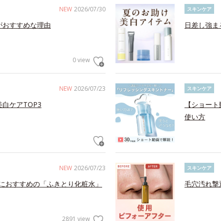
NEW
2026/07/30
スキンケア
がおすすめな理由
日差し強ま
0 view
NEW
2026/07/23
スキンケア
白ケアTOP3
【ショート
使い方
NEW
2026/07/23
スキンケア
におすすめの「ふきとり化粧水」
毛穴汚れ撃
2891 view