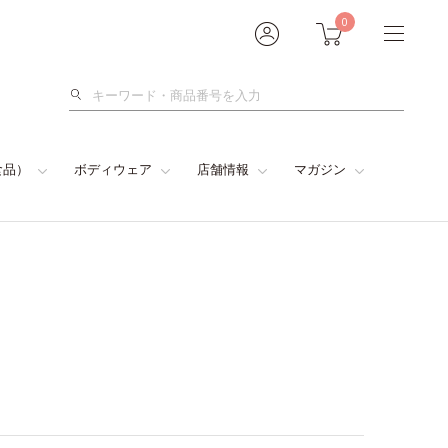
0
検
索
食品）
ボディウェア
店舗情報
マガジン