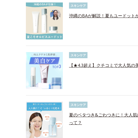
スキンケア
沖縄のBAが解説！夏もユードット
スキンケア
【★4.3超え】クチコミで大人気の美
スキンケア
夏のベタつき&ごわつきに！大人肌
って？