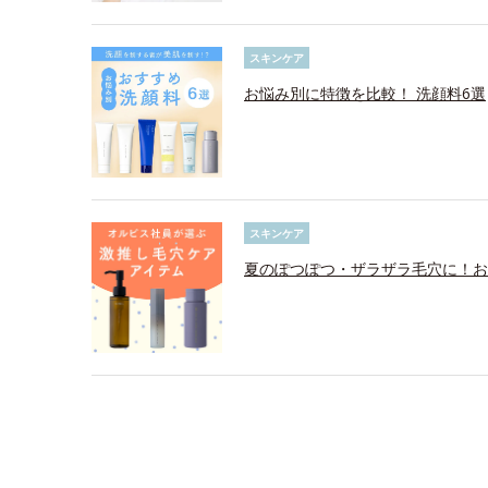
スキンケア
お悩み別に特徴を比較！ 洗顔料6選
スキンケア
夏のぽつぽつ・ザラザラ毛穴に！お