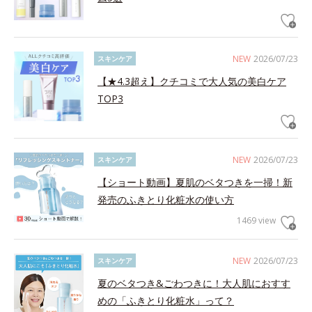
NEW
2026/07/23
スキンケア
【★4.3超え】クチコミで大人気の美白ケア
TOP3
NEW
2026/07/23
スキンケア
【ショート動画】夏肌のベタつきを一掃！新
発売のふきとり化粧水の使い方
1469 view
NEW
2026/07/23
スキンケア
夏のベタつき&ごわつきに！大人肌におすす
めの「ふきとり化粧水」って？