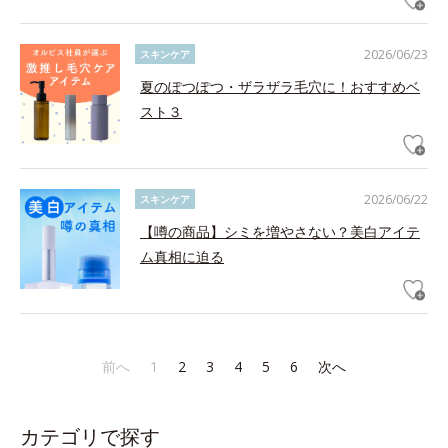
2026/06/23
スキンケア
夏のぽつぽつ・ザラザラ毛穴に！おすすめベ
スト３
2026/06/22
スキンケア
【噂の商品】シミを増やさない？美白アイテ
ム真相に迫る
前へ
1
2
3
4
5
6
次へ
カテゴリで探す