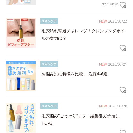
2891 view
NEW
2026/07/22
スキンケア
毛穴汚れ撃退チャレンジ！クレンジングオイ
ルの実力は？
NEW
2026/07/21
スキンケア
お悩み別に特徴を比較！ 洗顔料6選
NEW
2026/07/20
スキンケア
毛穴悩み”ごっそり”オフ！編集部ガチ推し
TOP3