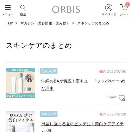
0
メニュー
検索
マイページ
カート
TOP
マガジン（美容情報・読み物）
スキンケアのまとめ
スキンケアのまとめ
NEW
2026/07/30
スキンケア
沖縄のBAが解説！夏もユードットがおすすめ
な理由
0 view
NEW
2026/07/28
スキンケア
日差し強まる夏のピンチに！美白ケアアイテ
ム5選