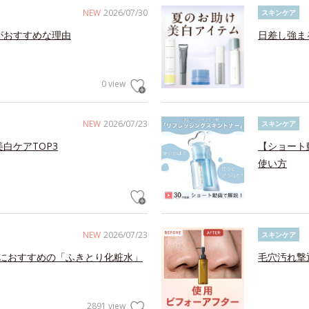
NEW
2026/07/30
スキンケア
がおすすめな理由
日差し強ま
0 view
NEW
2026/07/23
スキンケア
白ケアTOP3
【ショート
使い方
NEW
2026/07/23
スキンケア
におすすめの「ふきとり化粧水」
毛穴汚れ撃
2891 view