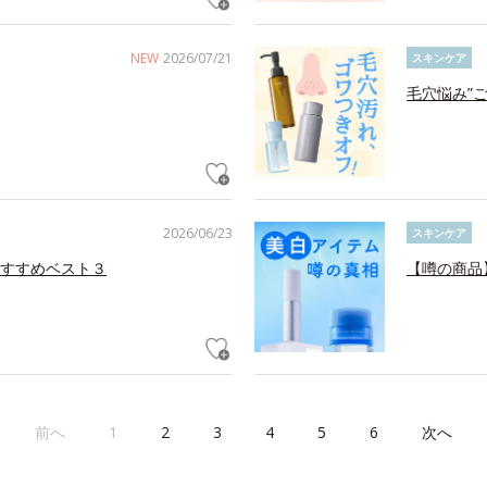
NEW
2026/07/21
スキンケア
毛穴悩み”
2026/06/23
スキンケア
すすめベスト３
【噂の商品
前へ
1
2
3
4
5
6
次へ