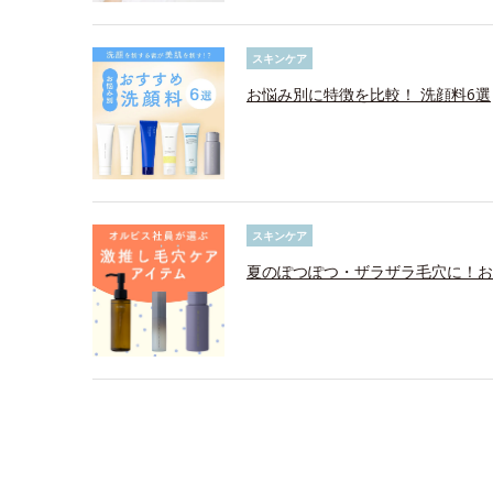
スキンケア
お悩み別に特徴を比較！ 洗顔料6選
スキンケア
夏のぽつぽつ・ザラザラ毛穴に！お