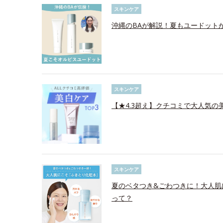
スキンケア
沖縄のBAが解説！夏もユードット
スキンケア
【★4.3超え】クチコミで大人気の美
スキンケア
夏のベタつき&ごわつきに！大人肌
って？