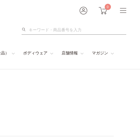
0
検
索
食品）
ボディウェア
店舗情報
マガジン