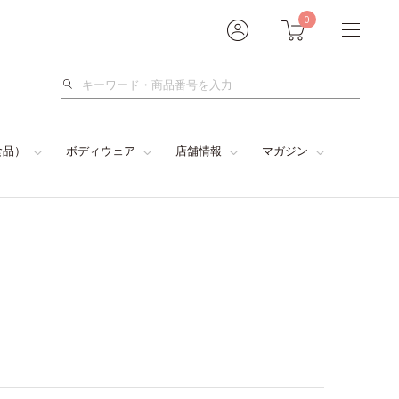
0
検
索
食品）
ボディウェア
店舗情報
マガジン