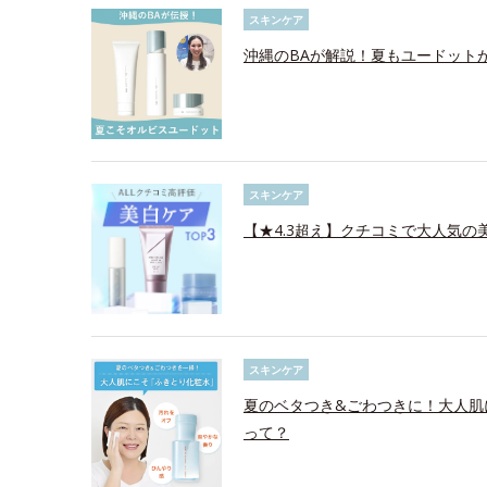
スキンケア
沖縄のBAが解説！夏もユードット
スキンケア
【★4.3超え】クチコミで大人気の美
スキンケア
夏のベタつき&ごわつきに！大人肌
って？