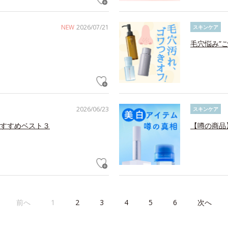
NEW
2026/07/21
スキンケア
毛穴悩み”
2026/06/23
スキンケア
すすめベスト３
【噂の商品
前へ
1
2
3
4
5
6
次へ