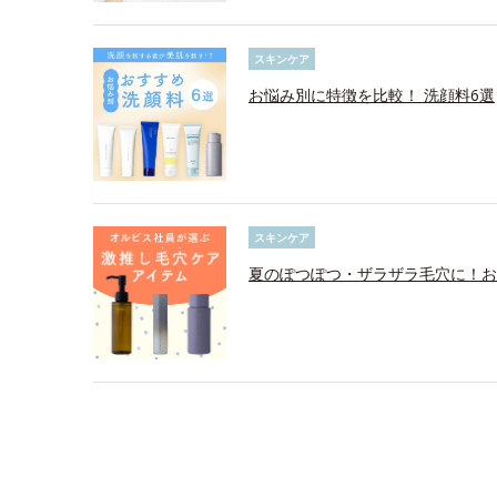
スキンケア
お悩み別に特徴を比較！ 洗顔料6選
スキンケア
夏のぽつぽつ・ザラザラ毛穴に！お