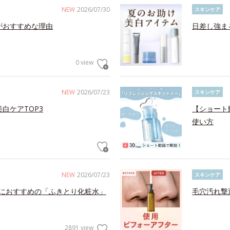
NEW
2026/07/30
スキンケア
がおすすめな理由
日差し強ま
0 view
NEW
2026/07/23
スキンケア
白ケアTOP3
【ショート
使い方
NEW
2026/07/23
スキンケア
におすすめの「ふきとり化粧水」
毛穴汚れ撃
2891 view