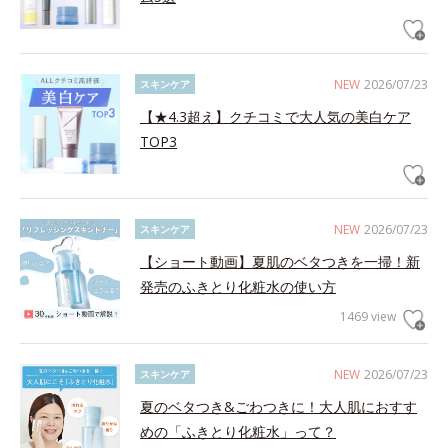
NEW
2026/07/23
スキンケア
【★4.3超え】クチコミで大人気の美白ケア
TOP3
NEW
2026/07/23
スキンケア
【ショート動画】夏肌のベタつきを一掃！新
発売のふきとり化粧水の使い方
1469 view
NEW
2026/07/23
スキンケア
夏のベタつき&ごわつきに！大人肌におすす
めの「ふきとり化粧水」って？