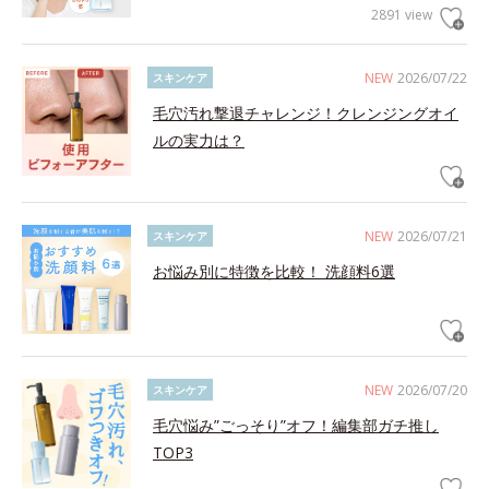
2891 view
NEW
2026/07/22
スキンケア
毛穴汚れ撃退チャレンジ！クレンジングオイ
ルの実力は？
NEW
2026/07/21
スキンケア
お悩み別に特徴を比較！ 洗顔料6選
NEW
2026/07/20
スキンケア
毛穴悩み”ごっそり”オフ！編集部ガチ推し
TOP3