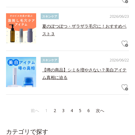
2026/06/23
スキンケア
夏のぽつぽつ・ザラザラ毛穴に！おすすめベ
スト３
2026/06/22
スキンケア
【噂の商品】シミを増やさない？美白アイテ
ム真相に迫る
前へ
1
2
3
4
5
6
次へ
カテゴリで探す