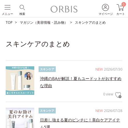
0
メニュー
検索
マイページ
カート
TOP
マガジン（美容情報・読み物）
スキンケアのまとめ
スキンケアのまとめ
NEW
2026/07/30
スキンケア
沖縄のBAが解説！夏もユードットがおすすめ
な理由
0 view
NEW
2026/07/28
スキンケア
日差し強まる夏のピンチに！美白ケアアイテ
ム5選