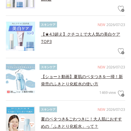
NEW
2026/07/23
スキンケア
【★4.3超え】クチコミで大人気の美白ケア
TOP3
NEW
2026/07/23
スキンケア
【ショート動画】夏肌のベタつきを一掃！新
発売のふきとり化粧水の使い方
1469 view
NEW
2026/07/23
スキンケア
夏のベタつき&ごわつきに！大人肌におすす
めの「ふきとり化粧水」って？