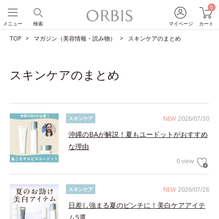
0
メニュー
検索
マイページ
カート
TOP
マガジン（美容情報・読み物）
スキンケアのまとめ
スキンケアのまとめ
NEW
2026/07/30
スキンケア
沖縄のBAが解説！夏もユードットがおすすめ
な理由
0 view
NEW
2026/07/28
スキンケア
日差し強まる夏のピンチに！美白ケアアイテ
ム5選