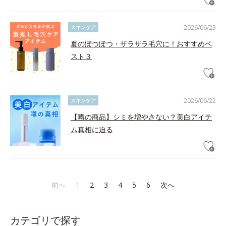
2026/06/23
スキンケア
夏のぽつぽつ・ザラザラ毛穴に！おすすめベ
スト３
2026/06/22
スキンケア
【噂の商品】シミを増やさない？美白アイテ
ム真相に迫る
前へ
1
2
3
4
5
6
次へ
カテゴリで探す