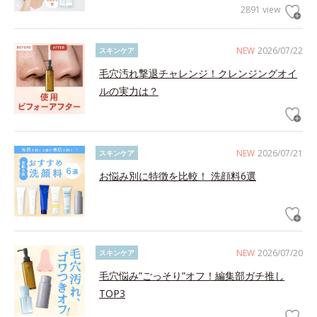
2891 view
NEW
2026/07/22
スキンケア
毛穴汚れ撃退チャレンジ！クレンジングオイ
ルの実力は？
NEW
2026/07/21
スキンケア
お悩み別に特徴を比較！ 洗顔料6選
NEW
2026/07/20
スキンケア
毛穴悩み”ごっそり”オフ！編集部ガチ推し
TOP3