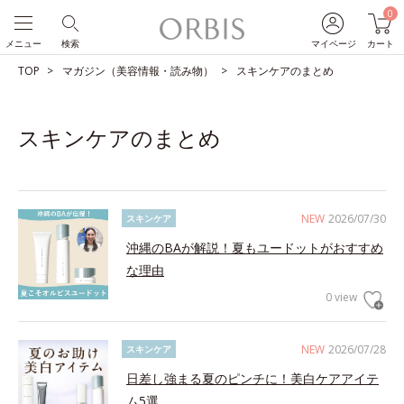
0
メニュー
検索
マイページ
カート
TOP
マガジン（美容情報・読み物）
スキンケアのまとめ
スキンケアのまとめ
NEW
2026/07/30
スキンケア
沖縄のBAが解説！夏もユードットがおすすめ
な理由
0 view
NEW
2026/07/28
スキンケア
日差し強まる夏のピンチに！美白ケアアイテ
ム5選