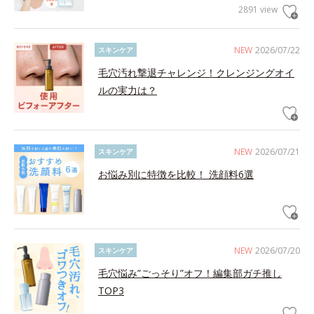
2891 view
NEW
2026/07/22
スキンケア
毛穴汚れ撃退チャレンジ！クレンジングオイ
ルの実力は？
NEW
2026/07/21
スキンケア
お悩み別に特徴を比較！ 洗顔料6選
NEW
2026/07/20
スキンケア
毛穴悩み”ごっそり”オフ！編集部ガチ推し
TOP3