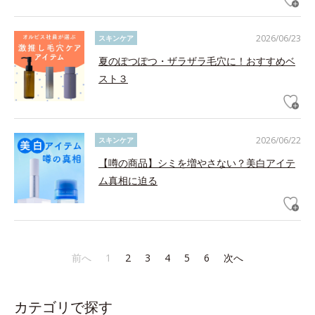
2026/06/23
スキンケア
夏のぽつぽつ・ザラザラ毛穴に！おすすめベ
スト３
2026/06/22
スキンケア
【噂の商品】シミを増やさない？美白アイテ
ム真相に迫る
前へ
1
2
3
4
5
6
次へ
カテゴリで探す