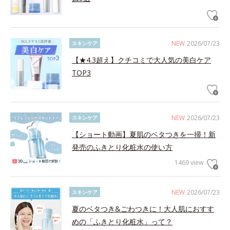
NEW
2026/07/23
スキンケア
【★4.3超え】クチコミで大人気の美白ケア
TOP3
NEW
2026/07/23
スキンケア
【ショート動画】夏肌のベタつきを一掃！新
発売のふきとり化粧水の使い方
1469 view
NEW
2026/07/23
スキンケア
夏のベタつき&ごわつきに！大人肌におすす
めの「ふきとり化粧水」って？