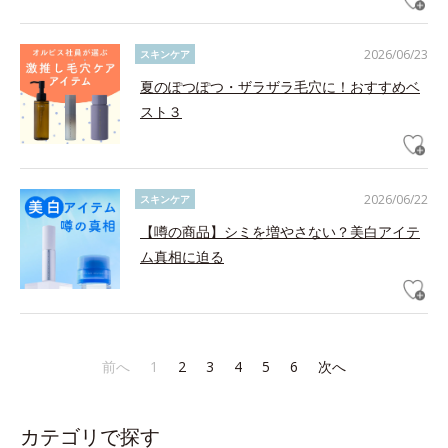
2026/06/23
スキンケア
夏のぽつぽつ・ザラザラ毛穴に！おすすめベ
スト３
2026/06/22
スキンケア
【噂の商品】シミを増やさない？美白アイテ
ム真相に迫る
前へ
1
2
3
4
5
6
次へ
カテゴリで探す