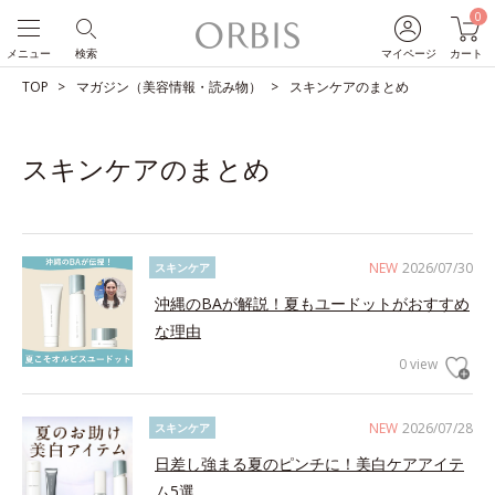
0
メニュー
検索
マイページ
カート
TOP
マガジン（美容情報・読み物）
スキンケアのまとめ
スキンケアのまとめ
NEW
2026/07/30
スキンケア
沖縄のBAが解説！夏もユードットがおすすめ
な理由
0 view
NEW
2026/07/28
スキンケア
日差し強まる夏のピンチに！美白ケアアイテ
ム5選