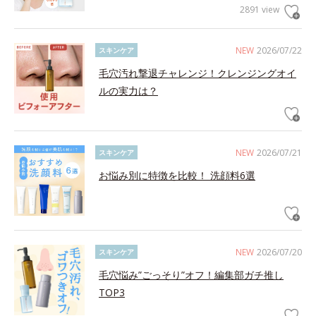
2891 view
NEW
2026/07/22
スキンケア
毛穴汚れ撃退チャレンジ！クレンジングオイ
ルの実力は？
NEW
2026/07/21
スキンケア
お悩み別に特徴を比較！ 洗顔料6選
NEW
2026/07/20
スキンケア
毛穴悩み”ごっそり”オフ！編集部ガチ推し
TOP3