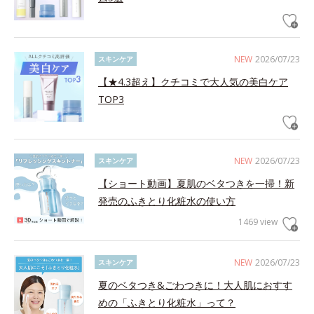
NEW
2026/07/23
スキンケア
【★4.3超え】クチコミで大人気の美白ケア
TOP3
NEW
2026/07/23
スキンケア
【ショート動画】夏肌のベタつきを一掃！新
発売のふきとり化粧水の使い方
1469 view
NEW
2026/07/23
スキンケア
夏のベタつき&ごわつきに！大人肌におすす
めの「ふきとり化粧水」って？