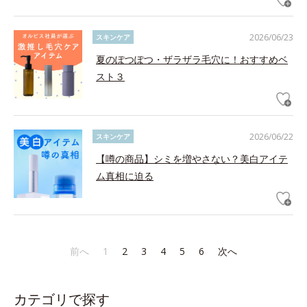
2026/06/23
スキンケア
夏のぽつぽつ・ザラザラ毛穴に！おすすめベ
スト３
2026/06/22
スキンケア
【噂の商品】シミを増やさない？美白アイテ
ム真相に迫る
前へ
1
2
3
4
5
6
次へ
カテゴリで探す