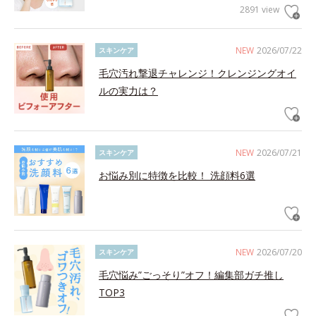
2891 view
NEW
2026/07/22
スキンケア
毛穴汚れ撃退チャレンジ！クレンジングオイ
ルの実力は？
NEW
2026/07/21
スキンケア
お悩み別に特徴を比較！ 洗顔料6選
NEW
2026/07/20
スキンケア
毛穴悩み”ごっそり”オフ！編集部ガチ推し
TOP3