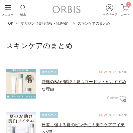
0
メニュー
検索
マイページ
カート
TOP
マガジン（美容情報・読み物）
スキンケアのまとめ
スキンケアのまとめ
NEW
2026/07/30
スキンケア
沖縄のBAが解説！夏もユードットがおすすめ
な理由
0 view
NEW
2026/07/28
スキンケア
日差し強まる夏のピンチに！美白ケアアイテ
ム5選