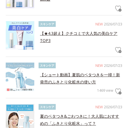
NEW
2026/07/23
スキンケア
【★4.3超え】クチコミで大人気の美白ケア
TOP3
NEW
2026/07/23
スキンケア
【ショート動画】夏肌のベタつきを一掃！新
発売のふきとり化粧水の使い方
1469 view
NEW
2026/07/23
スキンケア
夏のベタつき&ごわつきに！大人肌におすす
めの「ふきとり化粧水」って？