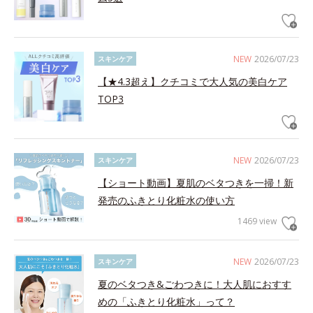
NEW
2026/07/23
スキンケア
【★4.3超え】クチコミで大人気の美白ケア
TOP3
NEW
2026/07/23
スキンケア
【ショート動画】夏肌のベタつきを一掃！新
発売のふきとり化粧水の使い方
1469 view
NEW
2026/07/23
スキンケア
夏のベタつき&ごわつきに！大人肌におすす
めの「ふきとり化粧水」って？