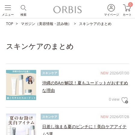
0
メニュー
検索
マイページ
カート
TOP
マガジン（美容情報・読み物）
スキンケアのまとめ
スキンケアのまとめ
NEW
2026/07/30
スキンケア
沖縄のBAが解説！夏もユードットがおすすめ
な理由
0 view
NEW
2026/07/28
スキンケア
日差し強まる夏のピンチに！美白ケアアイテ
ム5選