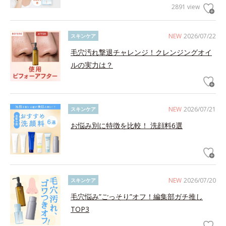
2891 view
NEW
2026/07/22
スキンケア
毛穴汚れ撃退チャレンジ！クレンジングオイ
ルの実力は？
NEW
2026/07/21
スキンケア
お悩み別に特徴を比較！ 洗顔料6選
NEW
2026/07/20
スキンケア
毛穴悩み”ごっそり”オフ！編集部ガチ推し
TOP3