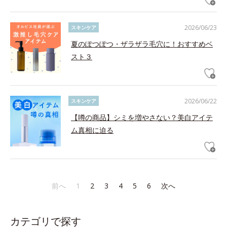
2026/06/23
スキンケア
夏のぽつぽつ・ザラザラ毛穴に！おすすめベ
スト３
2026/06/22
スキンケア
【噂の商品】シミを増やさない？美白アイテ
ム真相に迫る
前へ
1
2
3
4
5
6
次へ
カテゴリで探す