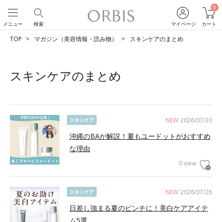
0
メニュー
検索
マイページ
カート
TOP
マガジン（美容情報・読み物）
スキンケアのまとめ
スキンケアのまとめ
NEW
2026/07/30
スキンケア
沖縄のBAが解説！夏もユードットがおすすめ
な理由
0 view
NEW
2026/07/28
スキンケア
日差し強まる夏のピンチに！美白ケアアイテ
ム5選