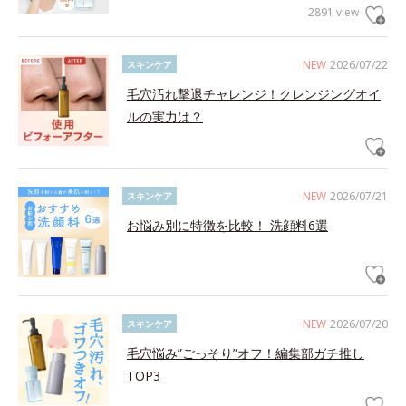
2891 view
NEW
2026/07/22
スキンケア
毛穴汚れ撃退チャレンジ！クレンジングオイ
ルの実力は？
NEW
2026/07/21
スキンケア
お悩み別に特徴を比較！ 洗顔料6選
NEW
2026/07/20
スキンケア
毛穴悩み”ごっそり”オフ！編集部ガチ推し
TOP3