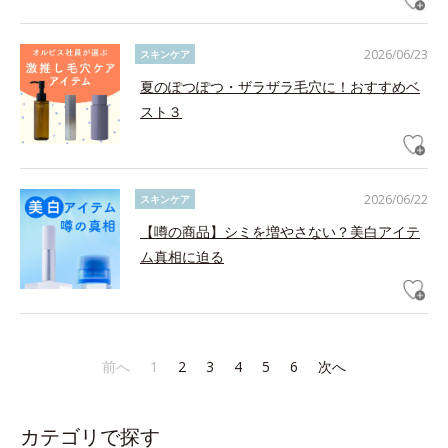
2026/06/23
スキンケア
夏のぽつぽつ・ザラザラ毛穴に！おすすめベ
スト３
2026/06/22
スキンケア
【噂の商品】シミを増やさない？美白アイテ
ム真相に迫る
前へ
1
2
3
4
5
6
次へ
カテゴリで探す