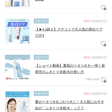
NEW
2026/07/23
スキンケア
【★4.3超え】クチコミで大人気の美白ケア
TOP3
NEW
2026/07/23
スキンケア
【ショート動画】夏肌のベタつきを一掃！新
発売のふきとり化粧水の使い方
1469 view
NEW
2026/07/23
スキンケア
夏のベタつき&ごわつきに！大人肌におすす
めの「ふきとり化粧水」って？