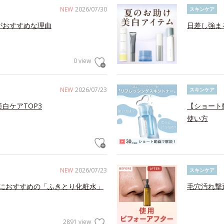
NEW
2026/07/30
スキンケア
がおすすめな理由
日差し強ま
0 view
NEW
2026/07/23
スキンケア
白ケアTOP3
【ショート
使い方
NEW
2026/07/23
スキンケア
におすすめの「ふきとり化粧水」
毛穴汚れ撃
2891 view