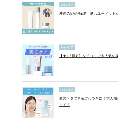
スキンケア
沖縄のBAが解説！夏もユードット
スキンケア
【★4.3超え】クチコミで大人気の美
スキンケア
夏のベタつき&ごわつきに！大人肌
って？