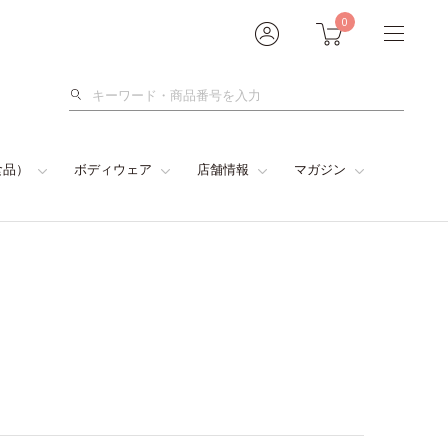
0
検
索
食品）
ボディウェア
店舗情報
マガジン