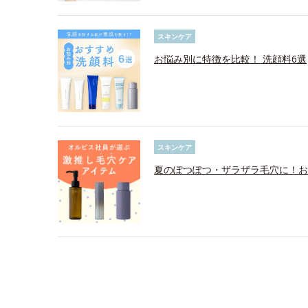
スキンケア
お悩み別に特徴を比較！ 洗顔料6選
スキンケア
夏のぽつぽつ・ザラザラ毛穴に！お