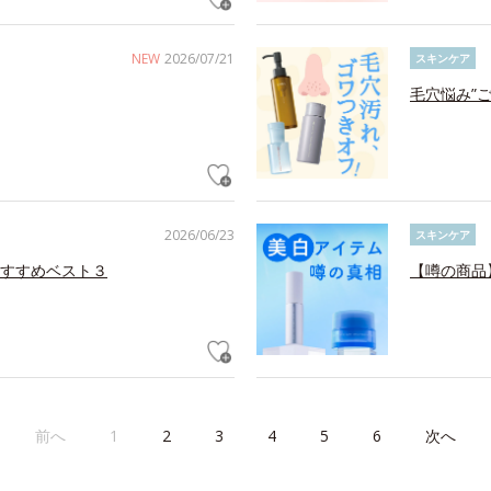
NEW
2026/07/21
スキンケア
毛穴悩み”
2026/06/23
スキンケア
すすめベスト３
【噂の商品
前へ
1
2
3
4
5
6
次へ