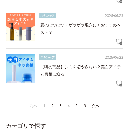
2026/06/23
スキンケア
夏のぽつぽつ・ザラザラ毛穴に！おすすめベ
スト３
2026/06/22
スキンケア
【噂の商品】シミを増やさない？美白アイテ
ム真相に迫る
前へ
1
2
3
4
5
6
次へ
カテゴリで探す