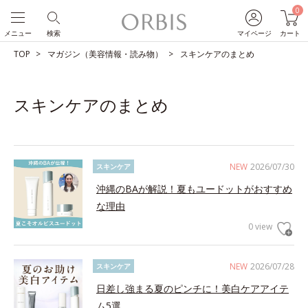
0
メニュー
検索
マイページ
カート
TOP
マガジン（美容情報・読み物）
スキンケアのまとめ
スキンケアのまとめ
NEW
2026/07/30
スキンケア
沖縄のBAが解説！夏もユードットがおすすめ
な理由
0 view
NEW
2026/07/28
スキンケア
日差し強まる夏のピンチに！美白ケアアイテ
ム5選