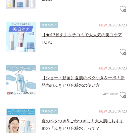
NEW
2026/07/23
スキンケア
【★4.3超え】クチコミで大人気の美白ケア
TOP3
NEW
2026/07/23
スキンケア
【ショート動画】夏肌のベタつきを一掃！新
発売のふきとり化粧水の使い方
1469 view
NEW
2026/07/23
スキンケア
夏のベタつき&ごわつきに！大人肌におすす
めの「ふきとり化粧水」って？