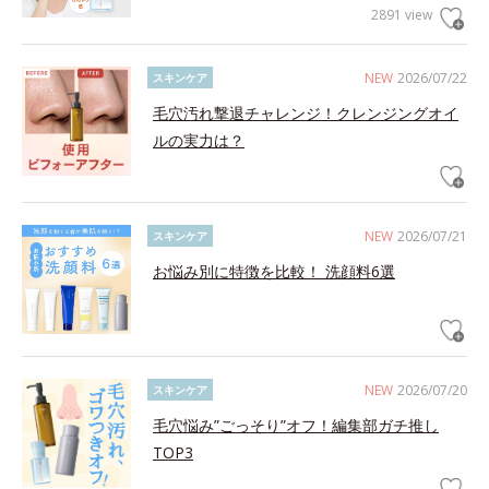
2891 view
NEW
2026/07/22
スキンケア
毛穴汚れ撃退チャレンジ！クレンジングオイ
ルの実力は？
NEW
2026/07/21
スキンケア
お悩み別に特徴を比較！ 洗顔料6選
NEW
2026/07/20
スキンケア
毛穴悩み”ごっそり”オフ！編集部ガチ推し
TOP3