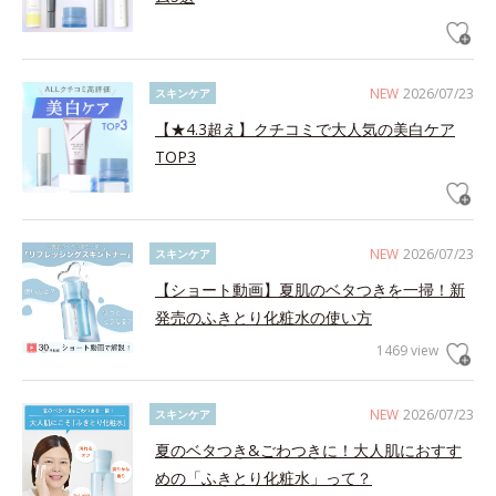
NEW
2026/07/23
スキンケア
【★4.3超え】クチコミで大人気の美白ケア
TOP3
NEW
2026/07/23
スキンケア
【ショート動画】夏肌のベタつきを一掃！新
発売のふきとり化粧水の使い方
1469 view
NEW
2026/07/23
スキンケア
夏のベタつき&ごわつきに！大人肌におすす
めの「ふきとり化粧水」って？