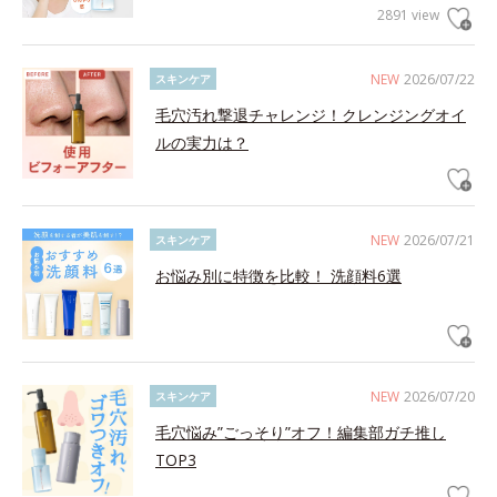
2891 view
NEW
2026/07/22
スキンケア
毛穴汚れ撃退チャレンジ！クレンジングオイ
ルの実力は？
NEW
2026/07/21
スキンケア
お悩み別に特徴を比較！ 洗顔料6選
NEW
2026/07/20
スキンケア
毛穴悩み”ごっそり”オフ！編集部ガチ推し
TOP3