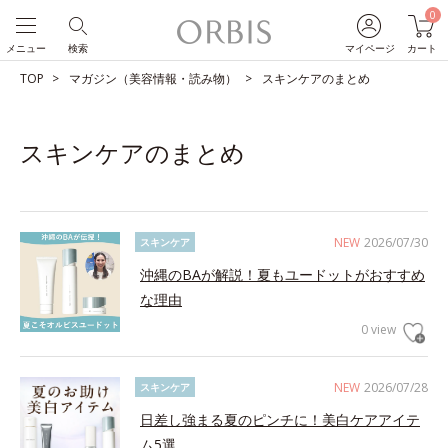
0
メニュー
検索
マイページ
カート
TOP
マガジン（美容情報・読み物）
スキンケアのまとめ
スキンケアのまとめ
NEW
2026/07/30
スキンケア
沖縄のBAが解説！夏もユードットがおすすめ
な理由
0 view
NEW
2026/07/28
スキンケア
日差し強まる夏のピンチに！美白ケアアイテ
ム5選