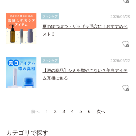
2026/06/23
スキンケア
夏のぽつぽつ・ザラザラ毛穴に！おすすめベ
スト３
2026/06/22
スキンケア
【噂の商品】シミを増やさない？美白アイテ
ム真相に迫る
前へ
1
2
3
4
5
6
次へ
カテゴリで探す