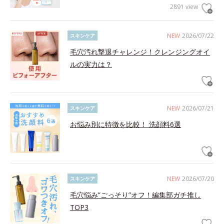
2891 view
NEW
2026/07/22
スキンケア
毛穴汚れ撃退チャレンジ！クレンジングオイ
ルの実力は？
NEW
2026/07/21
スキンケア
お悩み別に特徴を比較！ 洗顔料6選
NEW
2026/07/20
スキンケア
毛穴悩み”ごっそり”オフ！編集部ガチ推し
TOP3