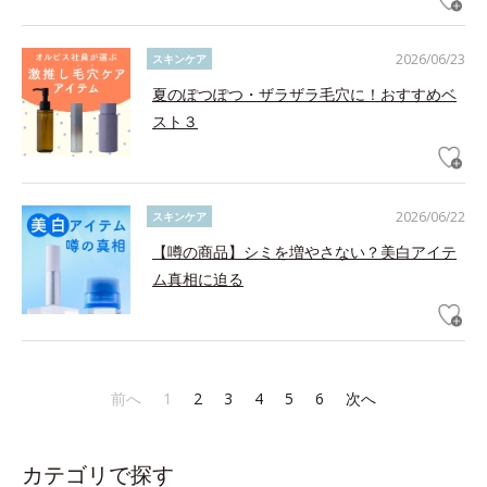
2026/06/23
スキンケア
夏のぽつぽつ・ザラザラ毛穴に！おすすめベ
スト３
2026/06/22
スキンケア
【噂の商品】シミを増やさない？美白アイテ
ム真相に迫る
前へ
1
2
3
4
5
6
次へ
カテゴリで探す