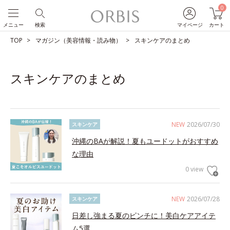
0
メニュー
検索
マイページ
カート
TOP
マガジン（美容情報・読み物）
スキンケアのまとめ
スキンケアのまとめ
NEW
2026/07/30
スキンケア
沖縄のBAが解説！夏もユードットがおすすめ
な理由
0 view
NEW
2026/07/28
スキンケア
日差し強まる夏のピンチに！美白ケアアイテ
ム5選