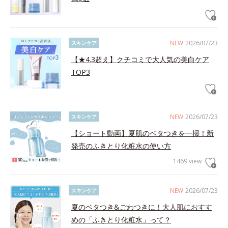
NEW
2026/07/23
スキンケア
【★4.3超え】クチコミで大人気の美白ケア
TOP3
NEW
2026/07/23
スキンケア
【ショート動画】夏肌のベタつきを一掃！新
発売のふきとり化粧水の使い方
1469 view
NEW
2026/07/23
スキンケア
夏のベタつき&ごわつきに！大人肌におすす
めの「ふきとり化粧水」って？