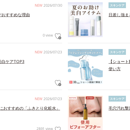
NEW
2026/07/30
スキンケア
がおすすめな理由
日差し強ま
0 view
NEW
2026/07/23
スキンケア
白ケアTOP3
【ショート
使い方
NEW
2026/07/23
スキンケア
におすすめの「ふきとり化粧水」
毛穴汚れ撃
2891 view