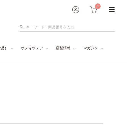
0
検
索
食品）
ボディウェア
店舗情報
マガジン