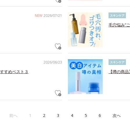
NEW
2026/07/21
スキンケア
毛穴悩み”
2026/06/23
スキンケア
すすめベスト３
【噂の商品
前へ
1
2
3
4
5
6
次へ