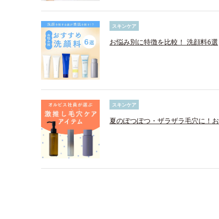
スキンケア
お悩み別に特徴を比較！ 洗顔料6選
スキンケア
夏のぽつぽつ・ザラザラ毛穴に！お