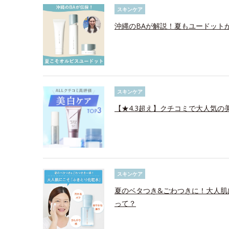
スキンケア
沖縄のBAが解説！夏もユードット
スキンケア
【★4.3超え】クチコミで大人気の美
スキンケア
夏のベタつき&ごわつきに！大人肌
って？