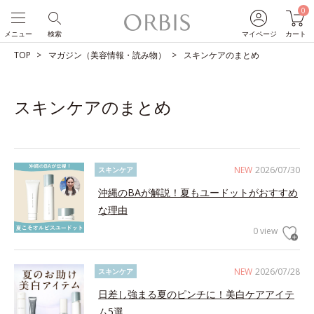
0
メニュー
検索
マイページ
カート
TOP
マガジン（美容情報・読み物）
スキンケアのまとめ
スキンケアのまとめ
NEW
2026/07/30
スキンケア
沖縄のBAが解説！夏もユードットがおすすめ
な理由
0 view
NEW
2026/07/28
スキンケア
日差し強まる夏のピンチに！美白ケアアイテ
ム5選