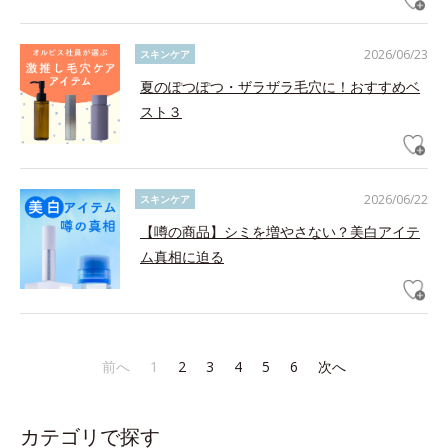
2026/06/23
スキンケア
夏のぽつぽつ・ザラザラ毛穴に！おすすめベ
スト３
2026/06/22
スキンケア
【噂の商品】シミを増やさない？美白アイテ
ム真相に迫る
前へ
1
2
3
4
5
6
次へ
カテゴリで探す