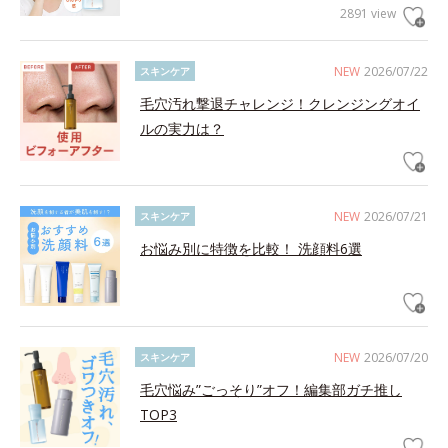
2891 view
NEW
2026/07/22
スキンケア
毛穴汚れ撃退チャレンジ！クレンジングオイ
ルの実力は？
NEW
2026/07/21
スキンケア
お悩み別に特徴を比較！ 洗顔料6選
NEW
2026/07/20
スキンケア
毛穴悩み”ごっそり”オフ！編集部ガチ推し
TOP3