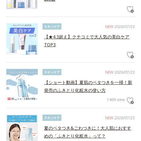
NEW
2026/07/23
スキンケア
【★4.3超え】クチコミで大人気の美白ケア
TOP3
NEW
2026/07/23
スキンケア
【ショート動画】夏肌のベタつきを一掃！新
発売のふきとり化粧水の使い方
1469 view
NEW
2026/07/23
スキンケア
夏のベタつき&ごわつきに！大人肌におすす
めの「ふきとり化粧水」って？