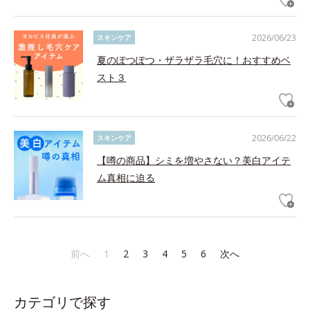
2026/06/23
スキンケア
夏のぽつぽつ・ザラザラ毛穴に！おすすめベ
スト３
2026/06/22
スキンケア
【噂の商品】シミを増やさない？美白アイテ
ム真相に迫る
前へ
1
2
3
4
5
6
次へ
カテゴリで探す