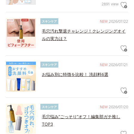
2891 view
NEW
2026/07/22
スキンケア
毛穴汚れ撃退チャレンジ！クレンジングオイ
ルの実力は？
NEW
2026/07/21
スキンケア
お悩み別に特徴を比較！ 洗顔料6選
NEW
2026/07/20
スキンケア
毛穴悩み”ごっそり”オフ！編集部ガチ推し
TOP3