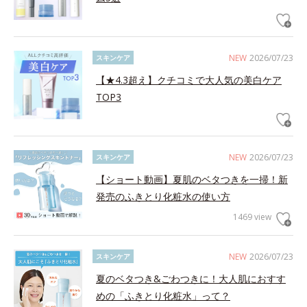
NEW
2026/07/23
スキンケア
【★4.3超え】クチコミで大人気の美白ケア
TOP3
NEW
2026/07/23
スキンケア
【ショート動画】夏肌のベタつきを一掃！新
発売のふきとり化粧水の使い方
1469 view
NEW
2026/07/23
スキンケア
夏のベタつき&ごわつきに！大人肌におすす
めの「ふきとり化粧水」って？