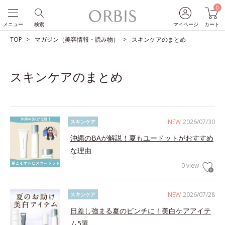
0
メニュー
検索
マイページ
カート
TOP
マガジン（美容情報・読み物）
スキンケアのまとめ
スキンケアのまとめ
NEW
2026/07/30
スキンケア
沖縄のBAが解説！夏もユードットがおすすめ
な理由
0 view
NEW
2026/07/28
スキンケア
日差し強まる夏のピンチに！美白ケアアイテ
ム5選