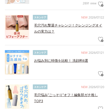
2891 view
NEW
2026/07/22
スキンケア
毛穴汚れ撃退チャレンジ！クレンジングオイ
ルの実力は？
NEW
2026/07/21
スキンケア
お悩み別に特徴を比較！ 洗顔料6選
NEW
2026/07/20
スキンケア
毛穴悩み”ごっそり”オフ！編集部ガチ推し
TOP3