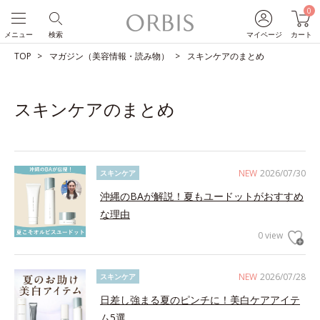
0
メニュー
検索
マイページ
カート
TOP
マガジン（美容情報・読み物）
スキンケアのまとめ
スキンケアのまとめ
NEW
2026/07/30
スキンケア
沖縄のBAが解説！夏もユードットがおすすめ
な理由
0 view
NEW
2026/07/28
スキンケア
日差し強まる夏のピンチに！美白ケアアイテ
ム5選