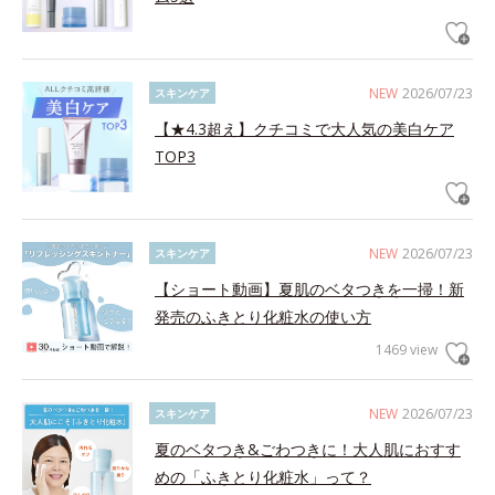
NEW
2026/07/23
スキンケア
【★4.3超え】クチコミで大人気の美白ケア
TOP3
NEW
2026/07/23
スキンケア
【ショート動画】夏肌のベタつきを一掃！新
発売のふきとり化粧水の使い方
1469 view
NEW
2026/07/23
スキンケア
夏のベタつき&ごわつきに！大人肌におすす
めの「ふきとり化粧水」って？