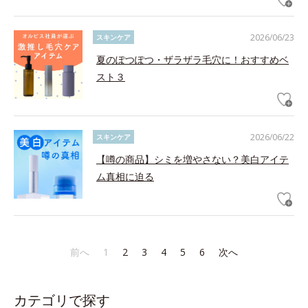
2026/06/23
スキンケア
夏のぽつぽつ・ザラザラ毛穴に！おすすめベ
スト３
2026/06/22
スキンケア
【噂の商品】シミを増やさない？美白アイテ
ム真相に迫る
前へ
1
2
3
4
5
6
次へ
カテゴリで探す