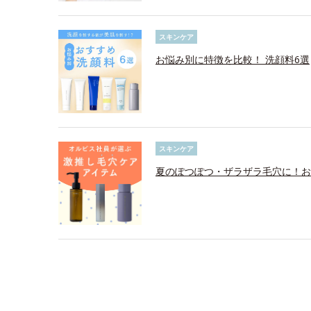
スキンケア
お悩み別に特徴を比較！ 洗顔料6選
スキンケア
夏のぽつぽつ・ザラザラ毛穴に！お