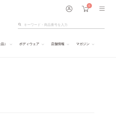
0
検
索
食品）
ボディウェア
店舗情報
マガジン