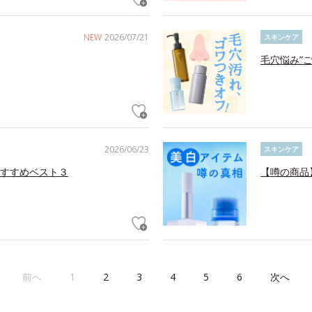
NEW
2026/07/21
スキンケア
毛穴悩み”
2026/06/23
スキンケア
すすめベスト３
【噂の商品
前へ
1
2
3
4
5
6
次へ