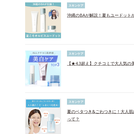
スキンケア
沖縄のBAが解説！夏もユードット
スキンケア
【★4.3超え】クチコミで大人気の美
スキンケア
夏のベタつき&ごわつきに！大人肌
って？