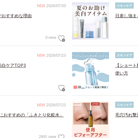
NEW
2026/07/30
スキンケア
がおすすめな理由
日差し強ま
0 view
NEW
2026/07/23
スキンケア
白ケアTOP3
【ショート
使い方
NEW
2026/07/23
スキンケア
におすすめの「ふきとり化粧水」
毛穴汚れ撃
2891 view