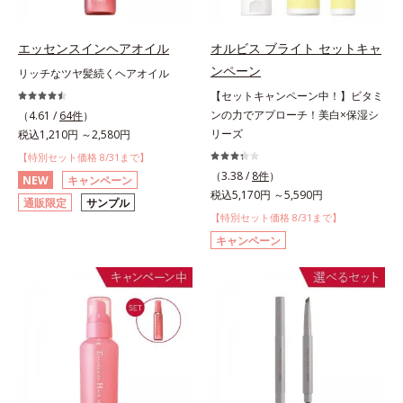
エッセンスインヘアオイル
オルビス ブライト セットキャ
ンペーン
リッチなツヤ髪続くヘアオイル
【セットキャンペーン中！】ビタミ
ンの力でアプローチ！美白×保湿シ
（4.61 /
64件
）
リーズ
税込1,210円 ～2,580円
【特別セット価格 8/31まで】
（3.38 /
8件
）
NEW
キャンペーン
税込5,170円 ～5,590円
通販限定
サンプル
【特別セット価格 8/31まで】
キャンペーン