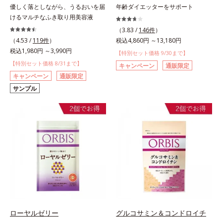
優しく落としながら、うるおいを届
年齢ダイエッターをサポート
けるマルチなふき取り用美容液
（3.83 /
146件
）
（4.53 /
119件
）
税込4,860円 ～13,180円
税込1,980円 ～3,990円
【特別セット価格 9/30まで】
【特別セット価格 8/31まで】
キャンペーン
通販限定
キャンペーン
通販限定
サンプル
ローヤルゼリー
グルコサミン＆コンドロイチ