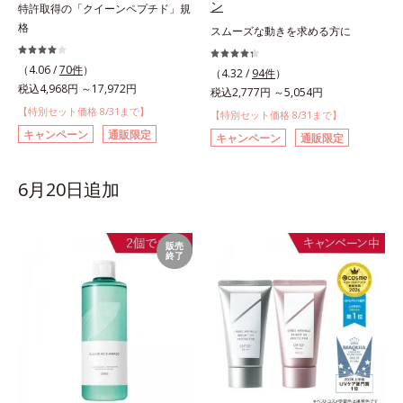
ン
特許取得の「クイーンペプチド」規
格
スムーズな動きを求める方に
（4.06 /
70件
）
（4.32 /
94件
）
税込4,968円 ～17,972円
税込2,777円 ～5,054円
【特別セット価格 8/31まで】
【特別セット価格 8/31まで】
キャンペーン
通販限定
キャンペーン
通販限定
6月20日追加
販売
終了