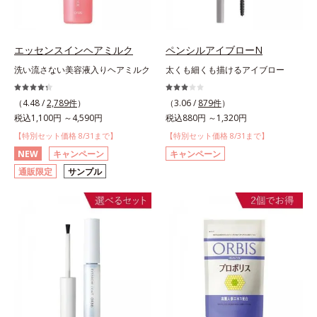
エッセンスインヘアミルク
ペンシルアイブローN
洗い流さない美容液入りヘアミルク
太くも細くも描けるアイブロー
（4.48 /
2,789件
）
（3.06 /
879件
）
税込1,100円 ～4,590円
税込880円 ～1,320円
【特別セット価格 8/31まで】
【特別セット価格 8/31まで】
NEW
キャンペーン
キャンペーン
通販限定
サンプル