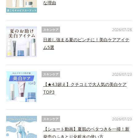
な理由
2026/07/28
スキンケア
日差し強まる夏のピンチに！美白ケアアイテ
ム5選
2026/07/23
スキンケア
【★4.3超え】クチコミで大人気の美白ケア
TOP3
2026/07/23
スキンケア
【ショート動画】夏肌のベタつきを一掃！新
発売のふきとり化粧水の使い方