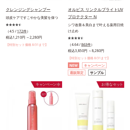
クレンジングシャンプー
オルビス リンクルブライトUV
プロテクター N
頭皮ケアですこやかな美髪を保つ
シワ改善＆美白まで叶える薬用日焼
け止め
（4.5 /
172件
）
税込1,210円 ～2,280円
（4.64 /
863件
）
【特別セット価格 8/31まで】
税込3,850円 ～8,280円
【特別セット価格 8/31まで】
NEW
キャンペーン
通販限定
サンプル