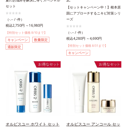
夏のお悩みを解決に導くスペシャル
セット
【セットキャンペーン中！】根本原
因にアプローチするニキビ対策シリ
ーズ
（-.-- / -件）
税込2,750円 ～16,980円
（-.-- / -件）
【特別セット価格 8/10まで】
税込4,280円 ～4,690円
キャンペーン
数量限定
【特別セット価格 8/31まで】
通販限定
キャンペーン
オルビスユー ホワイト セット
オルビスユー アンコール セッ