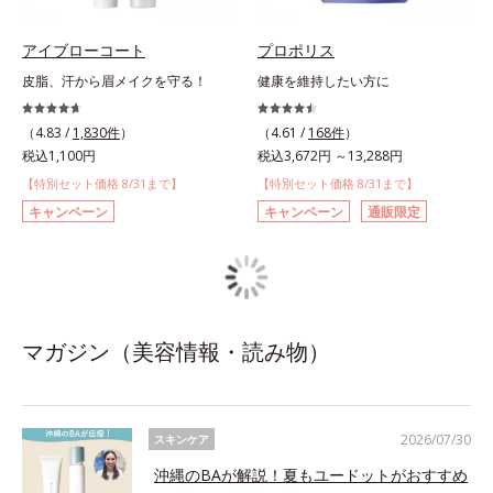
アイブローコート
プロポリス
皮脂、汗から眉メイクを守る！
健康を維持したい方に
（4.83 /
1,830件
）
（4.61 /
168件
）
税込1,100円
税込3,672円 ～13,288円
【特別セット価格 8/31まで】
【特別セット価格 8/31まで】
キャンペーン
キャンペーン
通販限定
マガジン（美容情報・読み物）
2026/07/30
スキンケア
沖縄のBAが解説！夏もユードットがおすすめ