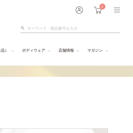
0
検
索
食品）
ボディウェア
店舗情報
マガジン