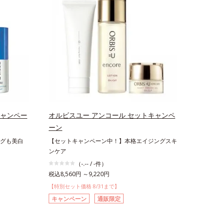
キャンペー
オルビスユー アンコール セットキャンペ
ーン
グも美白
【セットキャンペーン中！】本格エイジングスキ
ンケア
（-.-- / -件）
税込8,560円 ～9,220円
【特別セット価格 8/31まで】
キャンペーン
通販限定