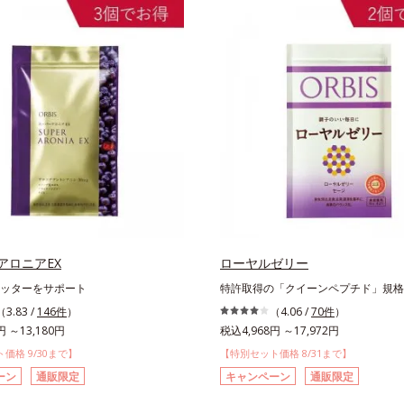
アロニアEX
ローヤルゼリー
ッターをサポート
特許取得の「クイーンペプチド」規格
（3.83 /
146件
）
（4.06 /
70件
）
円 ～13,180円
税込4,968円 ～17,972円
価格 9/30まで】
【特別セット価格 8/31まで】
ーン
通販限定
キャンペーン
通販限定