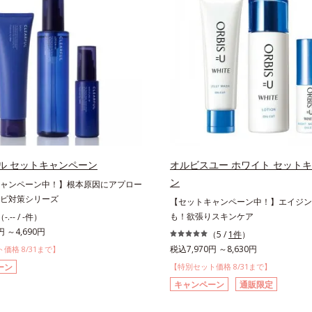
ル セットキャンペーン
オルビスユー ホワイト セット
ン
ャンペーン中！】根本原因にアプロー
ビ対策シリーズ
【セットキャンペーン中！】エイジン
も！欲張りスキンケア
（-.-- / -件）
円 ～4,690円
（5 /
1件
）
税込7,970円 ～8,630円
価格 8/31まで】
ーン
【特別セット価格 8/31まで】
キャンペーン
通販限定