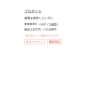
プロポリス
健康を維持したい方に
（4.61 /
168件
）
税込3,672円 ～13,288円
【特別セット価格 8/31まで】
キャンペーン
通販限定