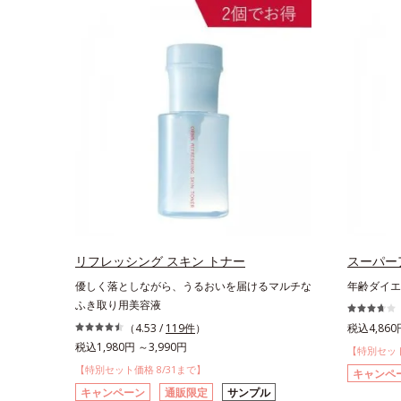
リフレッシング スキン トナー
スーパー
優しく落としながら、うるおいを届けるマルチな
年齢ダイエ
ふき取り用美容液
（4.53 /
119件
）
税込4,860
税込1,980円 ～3,990円
【特別セット
【特別セット価格 8/31まで】
キャンペ
キャンペーン
通販限定
サンプル