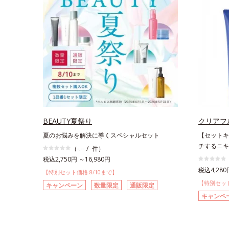
BEAUTY夏祭り
クリアフ
夏のお悩みを解決に導くスペシャルセット
【セットキ
チするニキ
（-.-- / -件）
税込2,750円 ～16,980円
税込4,280
【特別セット価格 8/10まで】
【特別セット
キャンペーン
数量限定
通販限定
キャンペ