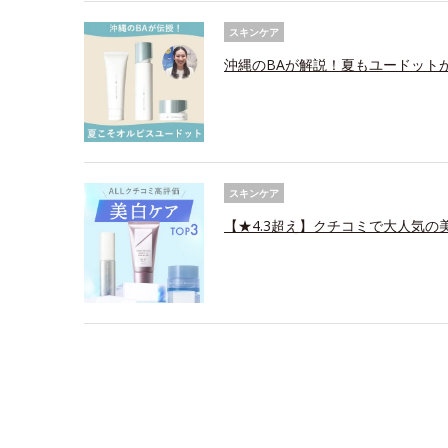
スキンケア
沖縄のBAが解説！夏もユードット
スキンケア
【★4.3超え】クチコミで大人気の美