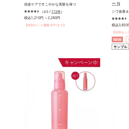
ー N
頭皮ケアですこやかな美髪を保つ
シワ改善＆
（4.5 /
172件
）
税込1,210円 ～2,280円
税込3,850
【特別セット価格 8/31まで】
【特別セット
NEW
サンプル