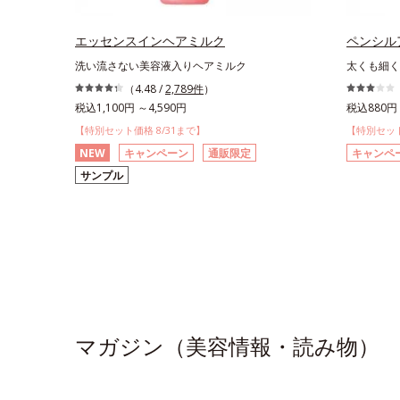
エッセンスインヘアミルク
ペンシル
洗い流さない美容液入りヘアミルク
太くも細く
（4.48 /
2,789件
）
税込1,100円 ～4,590円
税込880円 
【特別セット価格 8/31まで】
【特別セット
NEW
キャンペーン
通販限定
キャンペ
サンプル
マガジン（美容情報・読み物）