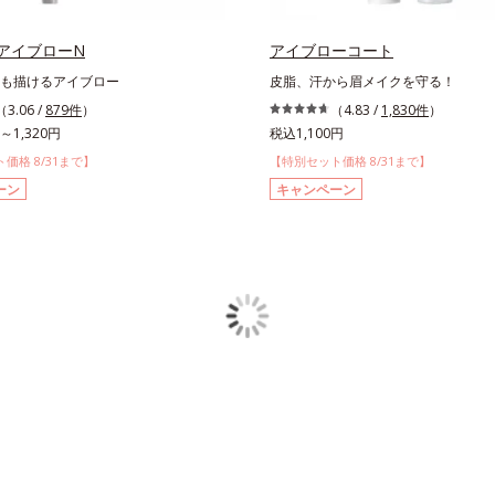
アイブローN
アイブローコート
も描けるアイブロー
皮脂、汗から眉メイクを守る！
（3.06 /
879件
）
（4.83 /
1,830件
）
～1,320円
税込1,100円
価格 8/31まで】
【特別セット価格 8/31まで】
ーン
キャンペーン