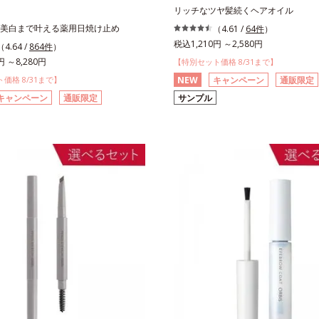
リッチなツヤ髪続くヘアオイル
美白まで叶える薬用日焼け止め
（4.61 /
64件
）
税込1,210円 ～2,580円
（4.64 /
864件
）
円 ～8,280円
【特別セット価格 8/31まで】
価格 8/31まで】
NEW
キャンペーン
通販限定
キャンペーン
通販限定
サンプル