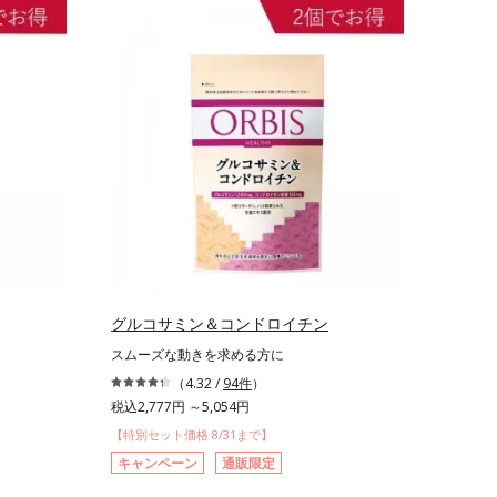
グルコサミン＆コンドロイチン
スムーズな動きを求める方に
（4.32 /
94件
）
税込2,777円 ～5,054円
【特別セット価格 8/31まで】
キャンペーン
通販限定