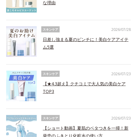
な理由
2026/07/28
スキンケア
日差し強まる夏のピンチに！美白ケアアイテ
ム5選
2026/07/23
スキンケア
【★4.3超え】クチコミで大人気の美白ケア
TOP3
2026/07/23
スキンケア
【ショート動画】夏肌のベタつきを一掃！新
発売のふきとり化粧水の使い方