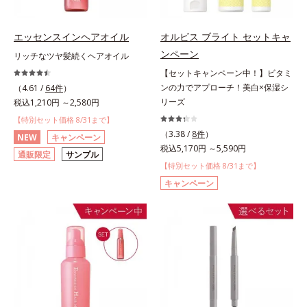
エッセンスインヘアオイル
オルビス ブライト セットキャ
ンペーン
リッチなツヤ髪続くヘアオイル
【セットキャンペーン中！】ビタミ
ンの力でアプローチ！美白×保湿シ
（4.61 /
64件
）
リーズ
税込1,210円 ～2,580円
【特別セット価格 8/31まで】
（3.38 /
8件
）
NEW
キャンペーン
税込5,170円 ～5,590円
通販限定
サンプル
【特別セット価格 8/31まで】
キャンペーン