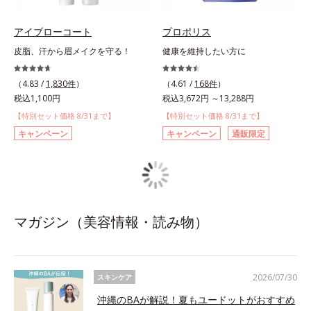
アイブローコート
プロポリス
皮脂、汗から眉メイクを守る！
健康を維持したい方に
（4.83 /
1,830件
）
（4.61 /
168件
）
税込1,100円
税込3,672円 ～13,288円
【特別セット価格 8/31まで】
【特別セット価格 8/31まで】
キャンペーン
キャンペーン
通販限定
マガジン（美容情報・読み物）
2026/07/30
スキンケア
沖縄のBAが解説！夏もユードットがおすすめ