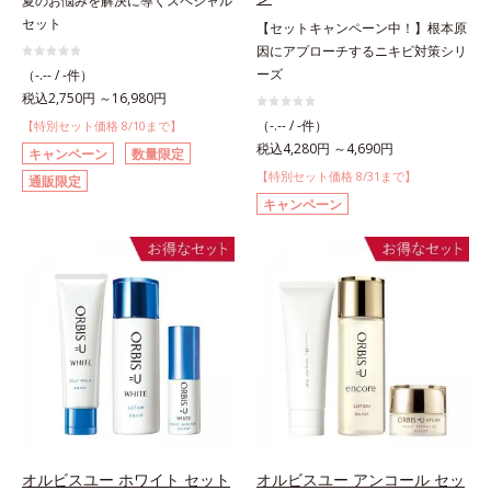
夏のお悩みを解決に導くスペシャル
セット
【セットキャンペーン中！】根本原
因にアプローチするニキビ対策シリ
ーズ
（-.-- / -件）
税込2,750円 ～16,980円
（-.-- / -件）
【特別セット価格 8/10まで】
税込4,280円 ～4,690円
キャンペーン
数量限定
【特別セット価格 8/31まで】
通販限定
キャンペーン
オルビスユー ホワイト セット
オルビスユー アンコール セッ