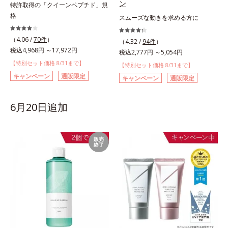
ン
特許取得の「クイーンペプチド」規
格
スムーズな動きを求める方に
（4.06 /
70件
）
（4.32 /
94件
）
税込4,968円 ～17,972円
税込2,777円 ～5,054円
【特別セット価格 8/31まで】
【特別セット価格 8/31まで】
キャンペーン
通販限定
キャンペーン
通販限定
6月20日追加
販売
終了