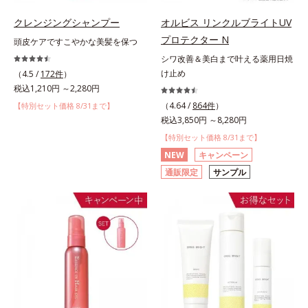
クレンジングシャンプー
オルビス リンクルブライトUV
プロテクター N
頭皮ケアですこやかな美髪を保つ
シワ改善＆美白まで叶える薬用日焼
け止め
（4.5 /
172件
）
税込1,210円 ～2,280円
（4.64 /
864件
）
【特別セット価格 8/31まで】
税込3,850円 ～8,280円
【特別セット価格 8/31まで】
NEW
キャンペーン
通販限定
サンプル