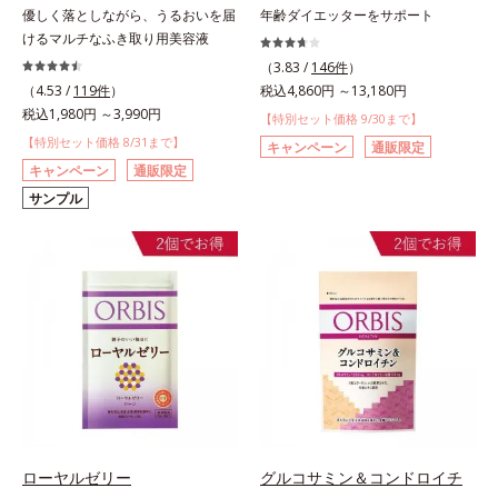
優しく落としながら、うるおいを届
年齢ダイエッターをサポート
けるマルチなふき取り用美容液
（3.83 /
146件
）
（4.53 /
119件
）
税込4,860円 ～13,180円
税込1,980円 ～3,990円
【特別セット価格 9/30まで】
【特別セット価格 8/31まで】
キャンペーン
通販限定
キャンペーン
通販限定
サンプル
ローヤルゼリー
グルコサミン＆コンドロイチ