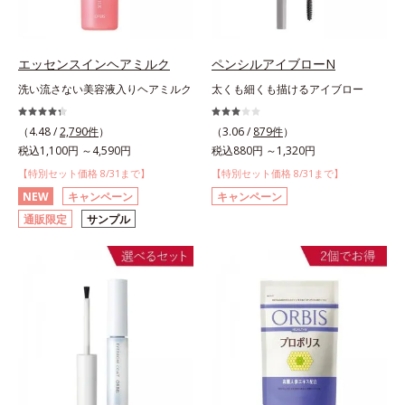
エッセンスインヘアミルク
ペンシルアイブローN
洗い流さない美容液入りヘアミルク
太くも細くも描けるアイブロー
（4.48 /
2,790件
）
（3.06 /
879件
）
税込1,100円 ～4,590円
税込880円 ～1,320円
【特別セット価格 8/31まで】
【特別セット価格 8/31まで】
NEW
キャンペーン
キャンペーン
通販限定
サンプル