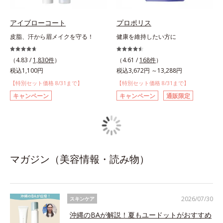
アイブローコート
プロポリス
皮脂、汗から眉メイクを守る！
健康を維持したい方に
（4.83 /
1,830件
）
（4.61 /
168件
）
税込1,100円
税込3,672円 ～13,288円
【特別セット価格 8/31まで】
【特別セット価格 8/31まで】
キャンペーン
キャンペーン
通販限定
マガジン（美容情報・読み物）
2026/07/30
スキンケア
沖縄のBAが解説！夏もユードットがおすすめ