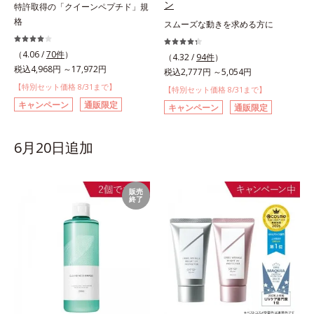
ン
特許取得の「クイーンペプチド」規
格
スムーズな動きを求める方に
（4.06 /
70件
）
（4.32 /
94件
）
税込4,968円 ～17,972円
税込2,777円 ～5,054円
【特別セット価格 8/31まで】
【特別セット価格 8/31まで】
キャンペーン
通販限定
キャンペーン
通販限定
6月20日追加
販売
終了