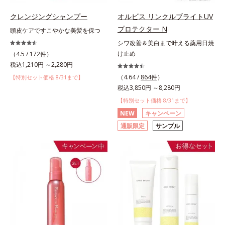
クレンジングシャンプー
オルビス リンクルブライトUV
プロテクター N
頭皮ケアですこやかな美髪を保つ
シワ改善＆美白まで叶える薬用日焼
け止め
（4.5 /
172件
）
税込1,210円 ～2,280円
（4.64 /
864件
）
【特別セット価格 8/31まで】
税込3,850円 ～8,280円
【特別セット価格 8/31まで】
NEW
キャンペーン
通販限定
サンプル