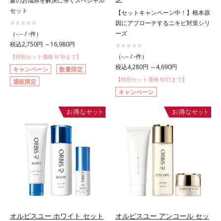
夏のお悩みを解決に導くスペシャル
セット
【セットキャンペーン中！】根本原
因にアプローチするニキビ対策シリ
ーズ
（-.-- / -件）
税込2,750円 ～16,980円
（-.-- / -件）
【特別セット価格 8/10まで】
税込4,280円 ～4,690円
キャンペーン
数量限定
【特別セット価格 8/31まで】
通販限定
キャンペーン
オルビスユー ホワイト セット
オルビスユー アンコール セッ