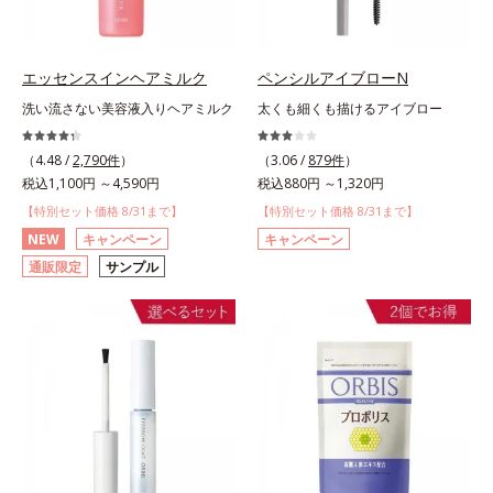
エッセンスインヘアミルク
ペンシルアイブローN
洗い流さない美容液入りヘアミルク
太くも細くも描けるアイブロー
（4.48 /
2,790件
）
（3.06 /
879件
）
税込1,100円 ～4,590円
税込880円 ～1,320円
【特別セット価格 8/31まで】
【特別セット価格 8/31まで】
NEW
キャンペーン
キャンペーン
通販限定
サンプル