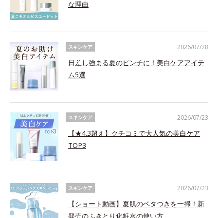
な理由
2026/07/28
スキンケア
日差し強まる夏のピンチに！美白ケアアイテ
ム5選
2026/07/23
スキンケア
【★4.3超え】クチコミで大人気の美白ケア
TOP3
2026/07/23
スキンケア
【ショート動画】夏肌のベタつきを一掃！新
発売のふきとり化粧水の使い方