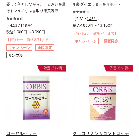
優しく落としながら、うるおいを届
年齢ダイエッターをサポート
けるマルチなふき取り用美容液
（3.83 /
146件
）
（4.53 /
119件
）
税込4,860円 ～13,180円
税込1,980円 ～3,990円
【特別セット価格 9/30まで】
【特別セット価格 8/31まで】
キャンペーン
通販限定
キャンペーン
通販限定
サンプル
ローヤルゼリー
グルコサミン＆コンドロイチ