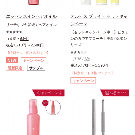
エッセンスインヘアオイル
オルビス ブライト セットキャ
ンペーン
リッチなツヤ髪続くヘアオイル
【セットキャンペーン中！】ビタミ
ンの力でアプローチ！美白×保湿シ
（4.61 /
64件
）
リーズ
税込1,210円 ～2,580円
【特別セット価格 8/31まで】
（3.38 /
8件
）
NEW
キャンペーン
税込5,170円 ～5,590円
通販限定
サンプル
【特別セット価格 8/31まで】
キャンペーン