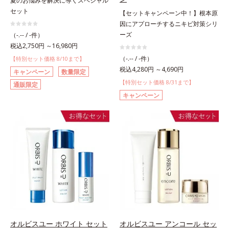
夏のお悩みを解決に導くスペシャル
セット
【セットキャンペーン中！】根本原
因にアプローチするニキビ対策シリ
ーズ
（-.-- / -件）
税込2,750円 ～16,980円
（-.-- / -件）
【特別セット価格 8/10まで】
税込4,280円 ～4,690円
キャンペーン
数量限定
【特別セット価格 8/31まで】
通販限定
キャンペーン
オルビスユー ホワイト セット
オルビスユー アンコール セッ