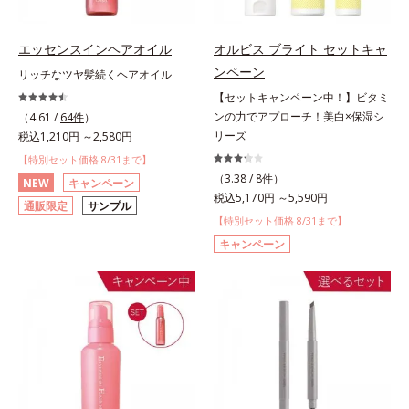
エッセンスインヘアオイル
オルビス ブライト セットキャ
ンペーン
リッチなツヤ髪続くヘアオイル
【セットキャンペーン中！】ビタミ
ンの力でアプローチ！美白×保湿シ
（4.61 /
64件
）
リーズ
税込1,210円 ～2,580円
【特別セット価格 8/31まで】
（3.38 /
8件
）
NEW
キャンペーン
税込5,170円 ～5,590円
通販限定
サンプル
【特別セット価格 8/31まで】
キャンペーン