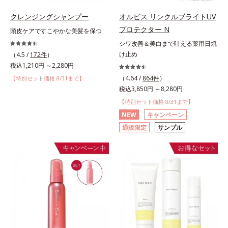
クレンジングシャンプー
オルビス リンクルブライトUV
プロテクター N
頭皮ケアですこやかな美髪を保つ
シワ改善＆美白まで叶える薬用日焼
け止め
（4.5 /
172件
）
税込1,210円 ～2,280円
（4.64 /
864件
）
【特別セット価格 8/31まで】
税込3,850円 ～8,280円
【特別セット価格 8/31まで】
NEW
キャンペーン
通販限定
サンプル