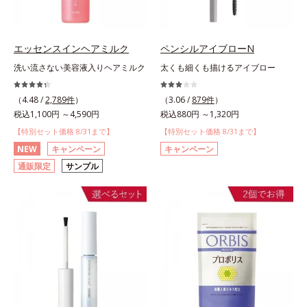
エッセンスインヘアミルク
ペンシルアイブローN
洗い流さない美容液入りヘアミルク
太くも細くも描けるアイブロー
（4.48 /
2,789件
）
（3.06 /
879件
）
税込1,100円 ～4,590円
税込880円 ～1,320円
【特別セット価格 8/31まで】
【特別セット価格 8/31まで】
NEW
キャンペーン
キャンペーン
通販限定
サンプル