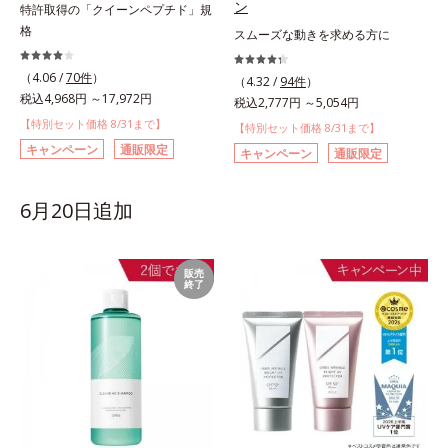
ン
特許取得の「クイーンペプチド」規
格
スムーズな動きを求める方に
（4.06 /
70件
）
（4.32 /
94件
）
税込4,968円 ～17,972円
税込2,777円 ～5,054円
【特別セット価格 8/31まで】
【特別セット価格 8/31まで】
キャンペーン
通販限定
キャンペーン
通販限定
6月20日追加
販売
終了