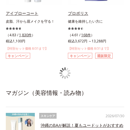
アイブローコート
プロポリス
皮脂、汗から眉メイクを守る！
健康を維持したい方に
（4.83 /
1,830件
）
（4.61 /
168件
）
税込1,100円
税込3,672円 ～13,288円
【特別セット価格 8/31まで】
【特別セット価格 8/31まで】
キャンペーン
キャンペーン
通販限定
マガジン（美容情報・読み物）
2026/07/30
スキンケア
沖縄のBAが解説！夏もユードットがおすすめ