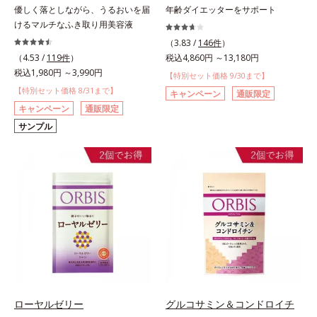
優しく落としながら、うるおいを届
年齢ダイエッターをサポート
けるマルチなふき取り用美容液
（3.83 /
146件
）
（4.53 /
119件
）
税込4,860円 ～13,180円
税込1,980円 ～3,990円
【特別セット価格 9/30まで】
【特別セット価格 8/31まで】
キャンペーン
通販限定
キャンペーン
通販限定
サンプル
ローヤルゼリー
グルコサミン＆コンドロイチ