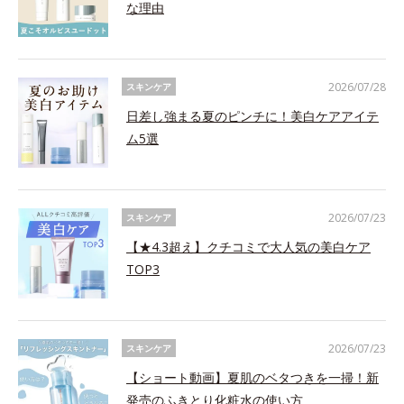
な理由
2026/07/28
スキンケア
日差し強まる夏のピンチに！美白ケアアイテ
ム5選
2026/07/23
スキンケア
【★4.3超え】クチコミで大人気の美白ケア
TOP3
2026/07/23
スキンケア
【ショート動画】夏肌のベタつきを一掃！新
発売のふきとり化粧水の使い方