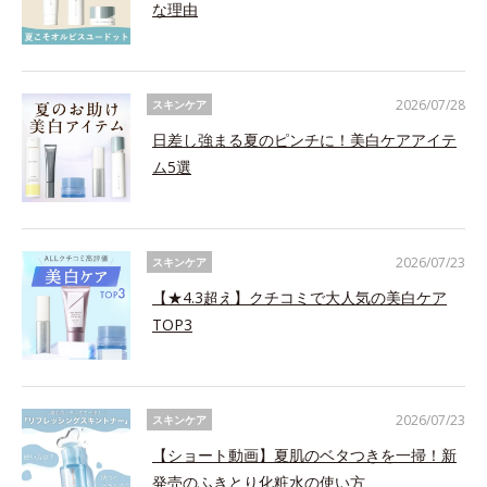
な理由
2026/07/28
スキンケア
日差し強まる夏のピンチに！美白ケアアイテ
ム5選
2026/07/23
スキンケア
【★4.3超え】クチコミで大人気の美白ケア
TOP3
2026/07/23
スキンケア
【ショート動画】夏肌のベタつきを一掃！新
発売のふきとり化粧水の使い方