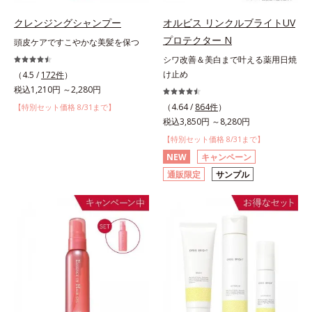
クレンジングシャンプー
オルビス リンクルブライトUV
プロテクター N
頭皮ケアですこやかな美髪を保つ
シワ改善＆美白まで叶える薬用日焼
け止め
（4.5 /
172件
）
税込1,210円 ～2,280円
（4.64 /
864件
）
【特別セット価格 8/31まで】
税込3,850円 ～8,280円
【特別セット価格 8/31まで】
NEW
キャンペーン
通販限定
サンプル