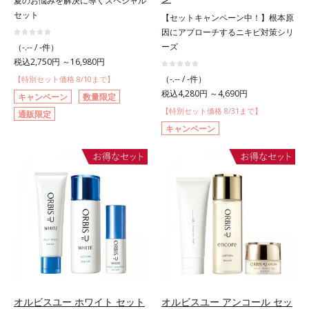
夏のお悩みを解決に導くスペシャル
セット
【セットキャンペーン中！】根本原
因にアプローチするニキビ対策シリ
ーズ
（-.-- / -件）
税込2,750円 ～16,980円
（-.-- / -件）
【特別セット価格 8/10まで】
税込4,280円 ～4,690円
キャンペーン
数量限定
【特別セット価格 8/31まで】
通販限定
キャンペーン
オルビスユー ホワイト セット
オルビスユー アンコール セッ