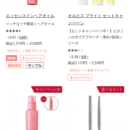
エッセンスインヘアオイル
オルビス ブライト セットキャ
ンペーン
リッチなツヤ髪続くヘアオイル
【セットキャンペーン中！】ビタミ
ンの力でアプローチ！美白×保湿シ
（4.61 /
64件
）
リーズ
税込1,210円 ～2,580円
【特別セット価格 8/31まで】
（3.38 /
8件
）
NEW
キャンペーン
税込5,170円 ～5,590円
通販限定
サンプル
【特別セット価格 8/31まで】
キャンペーン