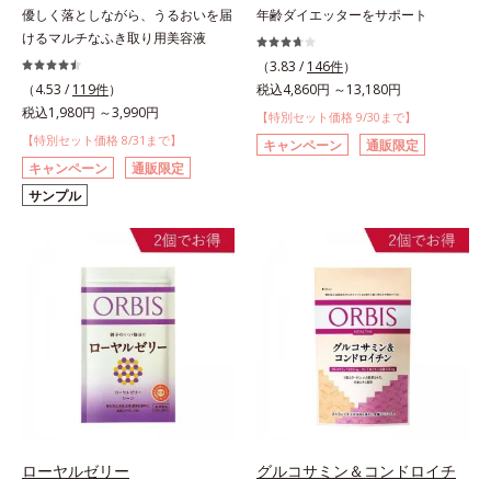
優しく落としながら、うるおいを届
年齢ダイエッターをサポート
けるマルチなふき取り用美容液
（3.83 /
146件
）
（4.53 /
119件
）
税込4,860円 ～13,180円
税込1,980円 ～3,990円
【特別セット価格 9/30まで】
【特別セット価格 8/31まで】
キャンペーン
通販限定
キャンペーン
通販限定
サンプル
ローヤルゼリー
グルコサミン＆コンドロイチ