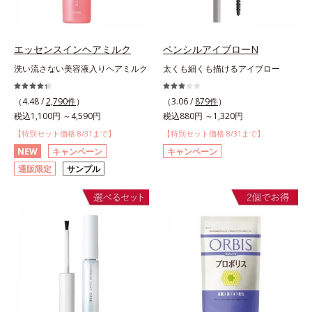
エッセンスインヘアミルク
ペンシルアイブローN
洗い流さない美容液入りヘアミルク
太くも細くも描けるアイブロー
（4.48 /
2,790件
）
（3.06 /
879件
）
税込1,100円 ～4,590円
税込880円 ～1,320円
【特別セット価格 8/31まで】
【特別セット価格 8/31まで】
NEW
キャンペーン
キャンペーン
通販限定
サンプル