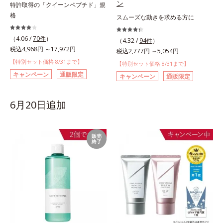
ン
特許取得の「クイーンペプチド」規
格
スムーズな動きを求める方に
（4.06 /
70件
）
（4.32 /
94件
）
税込4,968円 ～17,972円
税込2,777円 ～5,054円
【特別セット価格 8/31まで】
【特別セット価格 8/31まで】
キャンペーン
通販限定
キャンペーン
通販限定
6月20日追加
販売
終了