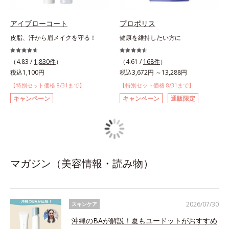
アイブローコート
プロポリス
皮脂、汗から眉メイクを守る！
健康を維持したい方に
（4.83 /
1,830件
）
（4.61 /
168件
）
税込1,100円
税込3,672円 ～13,288円
【特別セット価格 8/31まで】
【特別セット価格 8/31まで】
キャンペーン
キャンペーン
通販限定
マガジン（美容情報・読み物）
2026/07/30
スキンケア
沖縄のBAが解説！夏もユードットがおすすめ