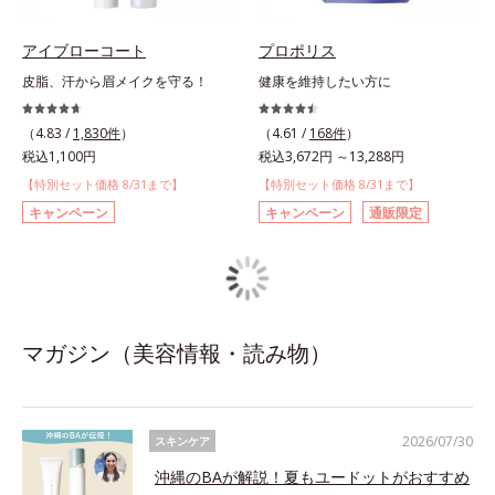
アイブローコート
プロポリス
皮脂、汗から眉メイクを守る！
健康を維持したい方に
（4.83 /
1,830件
）
（4.61 /
168件
）
税込1,100円
税込3,672円 ～13,288円
【特別セット価格 8/31まで】
【特別セット価格 8/31まで】
キャンペーン
キャンペーン
通販限定
マガジン（美容情報・読み物）
2026/07/30
スキンケア
沖縄のBAが解説！夏もユードットがおすすめ