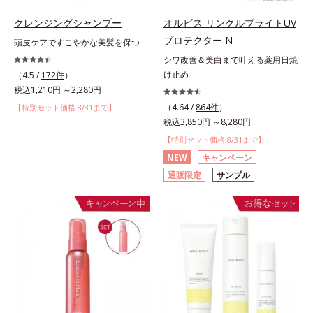
クレンジングシャンプー
オルビス リンクルブライトUV
プロテクター N
頭皮ケアですこやかな美髪を保つ
シワ改善＆美白まで叶える薬用日焼
け止め
（4.5 /
172件
）
税込1,210円 ～2,280円
（4.64 /
864件
）
【特別セット価格 8/31まで】
税込3,850円 ～8,280円
【特別セット価格 8/31まで】
NEW
キャンペーン
通販限定
サンプル