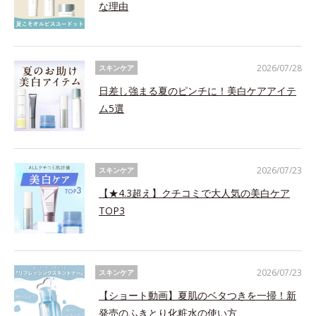
な理由
2026/07/28
スキンケア
日差し強まる夏のピンチに！美白ケアアイテ
ム5選
2026/07/23
スキンケア
【★4.3超え】クチコミで大人気の美白ケア
TOP3
2026/07/23
スキンケア
【ショート動画】夏肌のベタつきを一掃！新
発売のふきとり化粧水の使い方