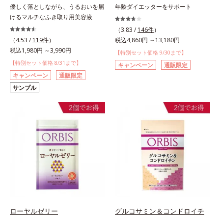
優しく落としながら、うるおいを届
年齢ダイエッターをサポート
けるマルチなふき取り用美容液
（3.83 /
146件
）
（4.53 /
119件
）
税込4,860円 ～13,180円
税込1,980円 ～3,990円
【特別セット価格 9/30まで】
【特別セット価格 8/31まで】
キャンペーン
通販限定
キャンペーン
通販限定
サンプル
ローヤルゼリー
グルコサミン＆コンドロイチ