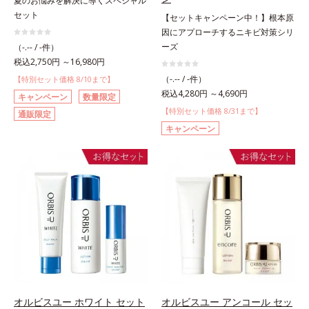
夏のお悩みを解決に導くスペシャル
セット
【セットキャンペーン中！】根本原
因にアプローチするニキビ対策シリ
ーズ
（-.-- / -件）
税込2,750円 ～16,980円
（-.-- / -件）
【特別セット価格 8/10まで】
税込4,280円 ～4,690円
キャンペーン
数量限定
【特別セット価格 8/31まで】
通販限定
キャンペーン
オルビスユー ホワイト セット
オルビスユー アンコール セッ