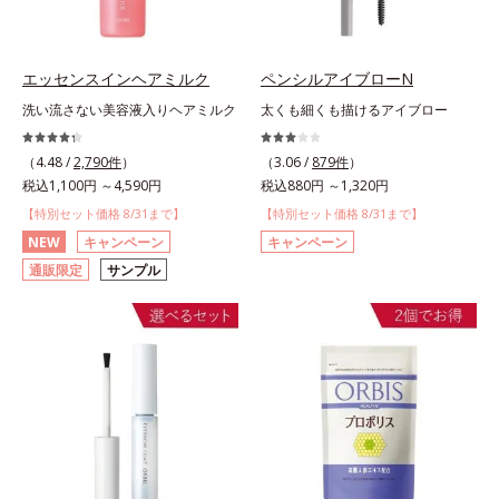
エッセンスインヘアミルク
ペンシルアイブローN
洗い流さない美容液入りヘアミルク
太くも細くも描けるアイブロー
（4.48 /
2,790件
）
（3.06 /
879件
）
税込1,100円 ～4,590円
税込880円 ～1,320円
【特別セット価格 8/31まで】
【特別セット価格 8/31まで】
NEW
キャンペーン
キャンペーン
通販限定
サンプル