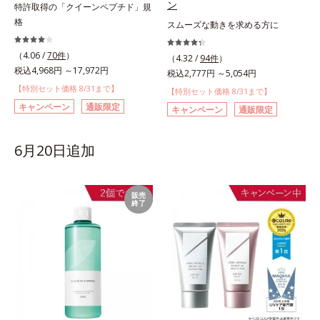
ン
特許取得の「クイーンペプチド」規
格
スムーズな動きを求める方に
（4.06 /
70件
）
（4.32 /
94件
）
税込4,968円 ～17,972円
税込2,777円 ～5,054円
【特別セット価格 8/31まで】
【特別セット価格 8/31まで】
キャンペーン
通販限定
キャンペーン
通販限定
6月20日追加
販売
終了