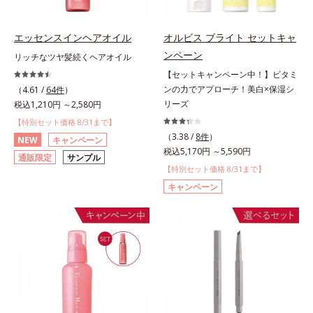
エッセンスインヘアオイル
オルビス ブライト セットキャ
ンペーン
リッチなツヤ髪続くヘアオイル
【セットキャンペーン中！】ビタミ
ンの力でアプローチ！美白×保湿シ
（4.61 /
64件
）
リーズ
税込1,210円 ～2,580円
【特別セット価格 8/31まで】
（3.38 /
8件
）
NEW
キャンペーン
税込5,170円 ～5,590円
通販限定
サンプル
【特別セット価格 8/31まで】
キャンペーン