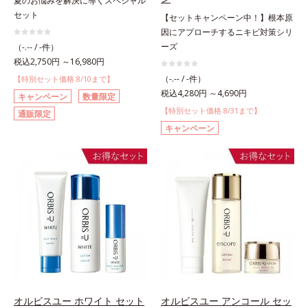
夏のお悩みを解決に導くスペシャル
セット
【セットキャンペーン中！】根本原
因にアプローチするニキビ対策シリ
ーズ
（-.-- / -件）
税込2,750円 ～16,980円
（-.-- / -件）
【特別セット価格 8/10まで】
税込4,280円 ～4,690円
キャンペーン
数量限定
【特別セット価格 8/31まで】
通販限定
キャンペーン
オルビスユー ホワイト セット
オルビスユー アンコール セッ