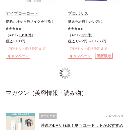
アイブローコート
プロポリス
皮脂、汗から眉メイクを守る！
健康を維持したい方に
（4.83 /
1,830件
）
（4.61 /
168件
）
税込1,100円
税込3,672円 ～13,288円
【特別セット価格 8/31まで】
【特別セット価格 8/31まで】
キャンペーン
キャンペーン
通販限定
マガジン（美容情報・読み物）
2026/07/30
スキンケア
沖縄のBAが解説！夏もユードットがおすすめ