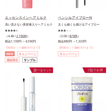
エッセンスインヘアミルク
ペンシルアイブローN
洗い流さない美容液入りヘアミルク
太くも細くも描けるアイブロー
（4.48 /
2,790件
）
（3.06 /
879件
）
税込1,100円 ～4,590円
税込880円 ～1,320円
【特別セット価格 8/31まで】
【特別セット価格 8/31まで】
NEW
キャンペーン
キャンペーン
通販限定
サンプル