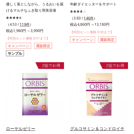
優しく落としながら、うるおいを届
年齢ダイエッターをサポート
けるマルチなふき取り用美容液
（3.83 /
146件
）
（4.53 /
119件
）
税込4,860円 ～13,180円
税込1,980円 ～3,990円
【特別セット価格 9/30まで】
【特別セット価格 8/31まで】
キャンペーン
通販限定
キャンペーン
通販限定
サンプル
ローヤルゼリー
グルコサミン＆コンドロイチ