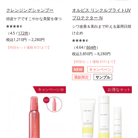
クレンジングシャンプー
オルビス リンクルブライトUV
プロテクター N
頭皮ケアですこやかな美髪を保つ
シワ改善＆美白まで叶える薬用日焼
け止め
（4.5 /
172件
）
税込1,210円 ～2,280円
（4.64 /
864件
）
【特別セット価格 8/31まで】
税込3,850円 ～8,280円
【特別セット価格 8/31まで】
NEW
キャンペーン
通販限定
サンプル