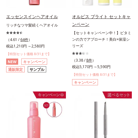
エッセンスインヘアオイル
オルビス ブライト セットキャ
ンペーン
リッチなツヤ髪続くヘアオイル
【セットキャンペーン中！】ビタミ
ンの力でアプローチ！美白×保湿シ
（4.61 /
64件
）
リーズ
税込1,210円 ～2,580円
【特別セット価格 8/31まで】
（3.38 /
8件
）
NEW
キャンペーン
税込5,170円 ～5,590円
通販限定
サンプル
【特別セット価格 8/31まで】
キャンペーン