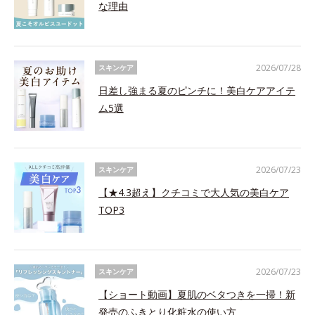
な理由
2026/07/28
スキンケア
日差し強まる夏のピンチに！美白ケアアイテ
ム5選
2026/07/23
スキンケア
【★4.3超え】クチコミで大人気の美白ケア
TOP3
2026/07/23
スキンケア
【ショート動画】夏肌のベタつきを一掃！新
発売のふきとり化粧水の使い方