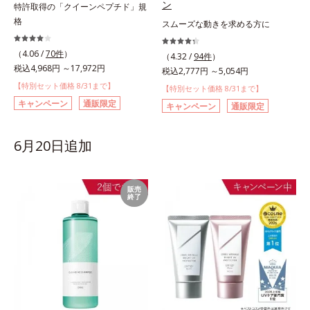
ン
特許取得の「クイーンペプチド」規
格
スムーズな動きを求める方に
（4.06 /
70件
）
（4.32 /
94件
）
税込4,968円 ～17,972円
税込2,777円 ～5,054円
【特別セット価格 8/31まで】
【特別セット価格 8/31まで】
キャンペーン
通販限定
キャンペーン
通販限定
6月20日追加
販売
終了