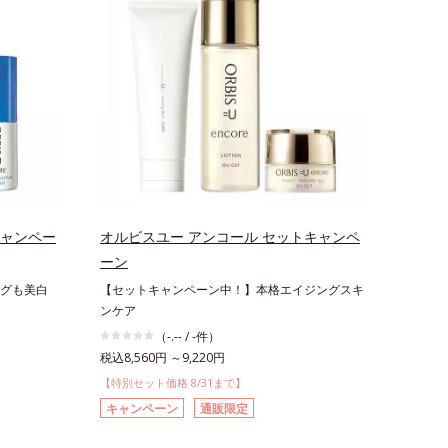
キャンペー
オルビスユー アンコール セットキャンペ
ーン
グも美白
【セットキャンペーン中！】本格エイジングスキ
ンケア
（-.-- / -件）
税込8,560円 ～9,220円
【特別セット価格 8/31まで】
キャンペーン
通販限定