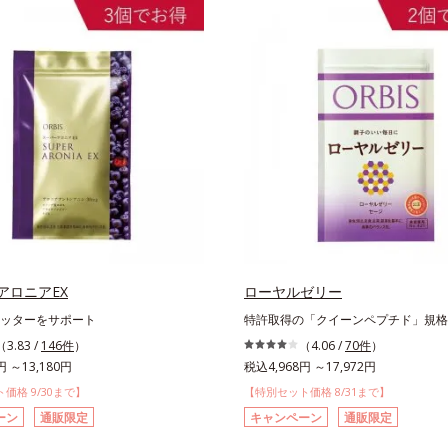
アロニアEX
ローヤルゼリー
ッターをサポート
特許取得の「クイーンペプチド」規格
（3.83 /
146件
）
（4.06 /
70件
）
円 ～13,180円
税込4,968円 ～17,972円
価格 9/30まで】
【特別セット価格 8/31まで】
ーン
通販限定
キャンペーン
通販限定