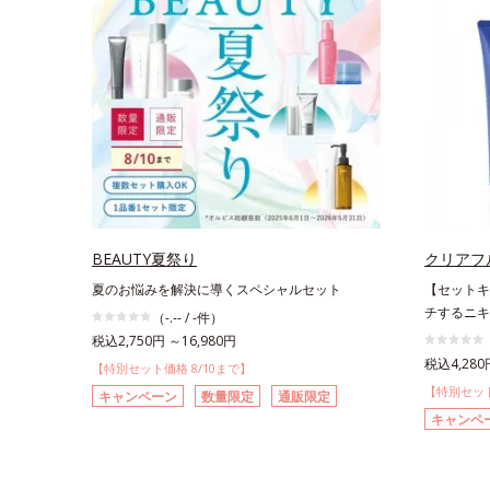
BEAUTY夏祭り
クリアフ
夏のお悩みを解決に導くスペシャルセット
【セットキ
チするニキ
（-.-- / -件）
税込2,750円 ～16,980円
税込4,280
【特別セット価格 8/10まで】
【特別セット
キャンペーン
数量限定
通販限定
キャンペ