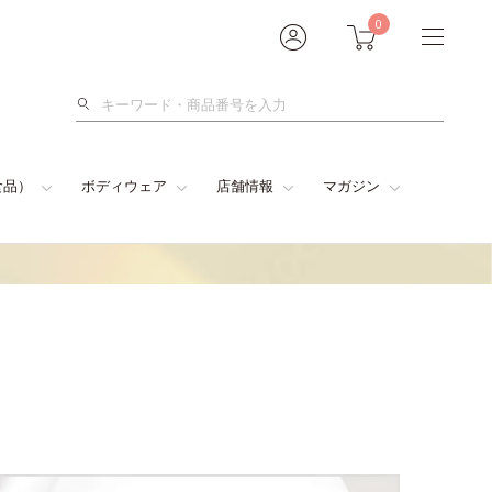
0
検
索
食品）
ボディウェア
店舗情報
マガジン