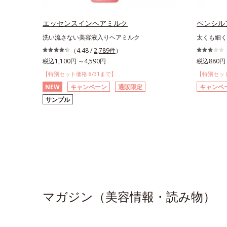
エッセンスインヘアミルク
ペンシル
洗い流さない美容液入りヘアミルク
太くも細く
（4.48 /
2,789件
）
税込1,100円 ～4,590円
税込880円 
【特別セット価格 8/31まで】
【特別セット
NEW
キャンペーン
通販限定
キャンペ
サンプル
マガジン（美容情報・読み物）