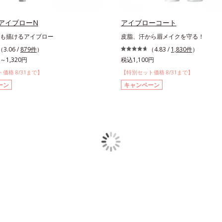
アイブローN
アイブローコート
も描けるアイブロー
皮脂、汗から眉メイクを守る！
（3.06 /
879件
）
（4.83 /
1,830件
）
～1,320円
税込1,100円
価格 8/31まで】
【特別セット価格 8/31まで】
ーン
キャンペーン