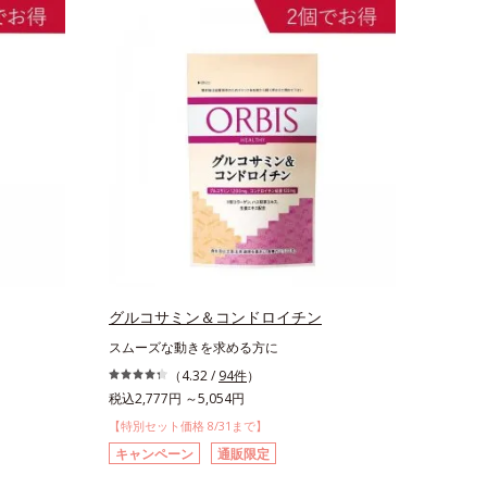
グルコサミン＆コンドロイチン
スムーズな動きを求める方に
（4.32 /
94件
）
税込2,777円 ～5,054円
【特別セット価格 8/31まで】
キャンペーン
通販限定