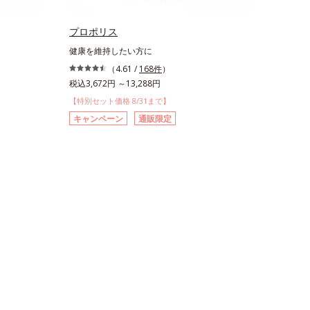
プロポリス
健康を維持したい方に
（4.61 /
168件
）
税込3,672円 ～13,288円
【特別セット価格 8/31まで】
キャンペーン
通販限定