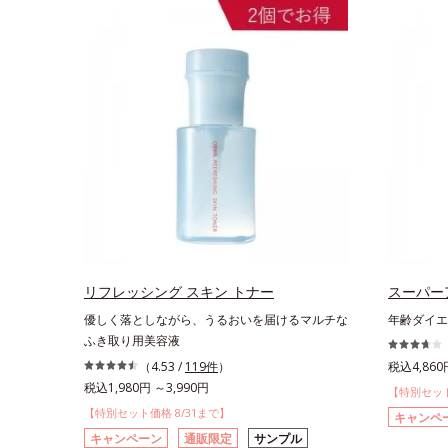
リフレッシング スキン トナー
スーパー
優しく落としながら、うるおいを届けるマルチな
年齢ダイエ
ふき取り用美容液
（4.53 /
119件
）
税込4,860
税込1,980円 ～3,990円
【特別セット
【特別セット価格 8/31まで】
キャンペ
キャンペーン
通販限定
サンプル