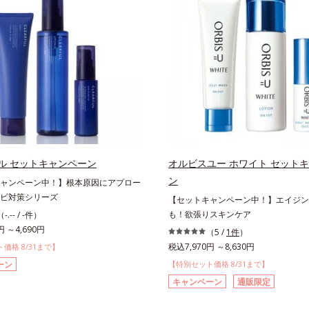
ル セットキャンペーン
オルビスユー ホワイト セット
ン
ャンペーン中！】根本原因にアプロー
ビ対策シリーズ
【セットキャンペーン中！】エイジン
も！欲張りスキンケア
（-.-- / -件）
円 ～4,690円
（5 /
1件
）
税込7,970円 ～8,630円
価格 8/31まで】
ーン
【特別セット価格 8/31まで】
キャンペーン
通販限定