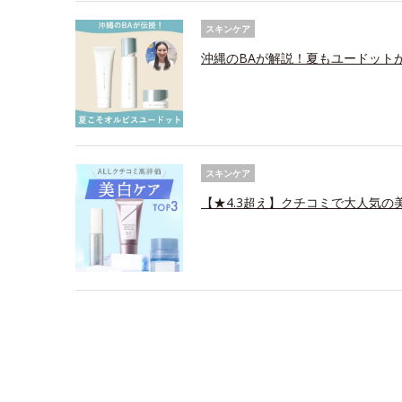
スキンケア
沖縄のBAが解説！夏もユードット
スキンケア
【★4.3超え】クチコミで大人気の美