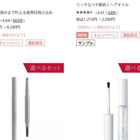
リッチなツヤ髪続くヘアオイル
美白まで叶える薬用日焼け止め
（4.61 /
64件
）
税込1,210円 ～2,580円
（4.64 /
863件
）
円 ～8,280円
【特別セット価格 8/31まで】
価格 8/31まで】
NEW
キャンペーン
通販限定
キャンペーン
通販限定
サンプル