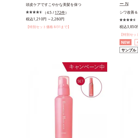
ー N
頭皮ケアですこやかな美髪を保つ
シワ改善＆
（4.5 /
172件
）
税込1,210円 ～2,280円
税込3,850
【特別セット価格 8/31まで】
【特別セット
NEW
サンプル