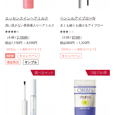
エッセンスインヘアミルク
ペンシルアイブローN
洗い流さない美容液入りヘアミルク
太くも細くも描けるアイブロー
（4.48 /
2,789件
）
（3.06 /
879件
）
税込1,100円 ～4,590円
税込880円 ～1,320円
【特別セット価格 8/31まで】
【特別セット価格 8/31まで】
NEW
キャンペーン
キャンペーン
通販限定
サンプル