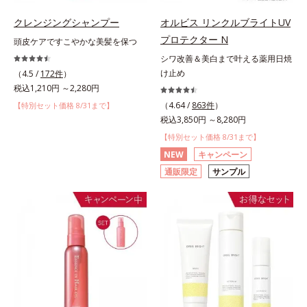
クレンジングシャンプー
オルビス リンクルブライトUV
プロテクター N
頭皮ケアですこやかな美髪を保つ
シワ改善＆美白まで叶える薬用日焼
け止め
（4.5 /
172件
）
税込1,210円 ～2,280円
（4.64 /
863件
）
【特別セット価格 8/31まで】
税込3,850円 ～8,280円
【特別セット価格 8/31まで】
NEW
キャンペーン
通販限定
サンプル