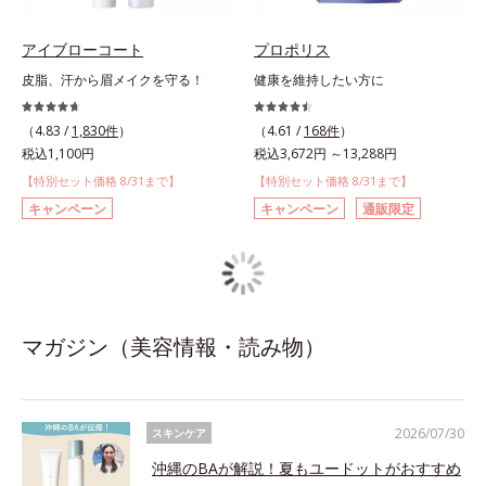
アイブローコート
プロポリス
皮脂、汗から眉メイクを守る！
健康を維持したい方に
（4.83 /
1,830件
）
（4.61 /
168件
）
税込1,100円
税込3,672円 ～13,288円
【特別セット価格 8/31まで】
【特別セット価格 8/31まで】
キャンペーン
キャンペーン
通販限定
マガジン（美容情報・読み物）
2026/07/30
スキンケア
沖縄のBAが解説！夏もユードットがおすすめ