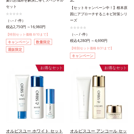
夏のお悩みを解決に導くスペシャル
セット
【セットキャンペーン中！】根本原
因にアプローチするニキビ対策シリ
ーズ
（-.-- / -件）
税込2,750円 ～16,980円
（-.-- / -件）
【特別セット価格 8/10まで】
税込4,280円 ～4,690円
キャンペーン
数量限定
【特別セット価格 8/31まで】
通販限定
キャンペーン
オルビスユー ホワイト セット
オルビスユー アンコール セッ