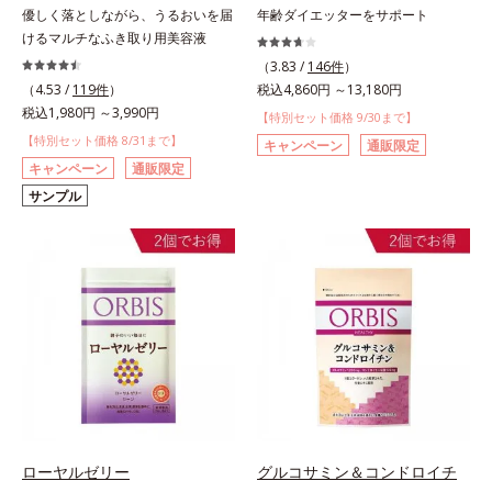
優しく落としながら、うるおいを届
年齢ダイエッターをサポート
けるマルチなふき取り用美容液
（3.83 /
146件
）
（4.53 /
119件
）
税込4,860円 ～13,180円
税込1,980円 ～3,990円
【特別セット価格 9/30まで】
【特別セット価格 8/31まで】
キャンペーン
通販限定
キャンペーン
通販限定
サンプル
ローヤルゼリー
グルコサミン＆コンドロイチ