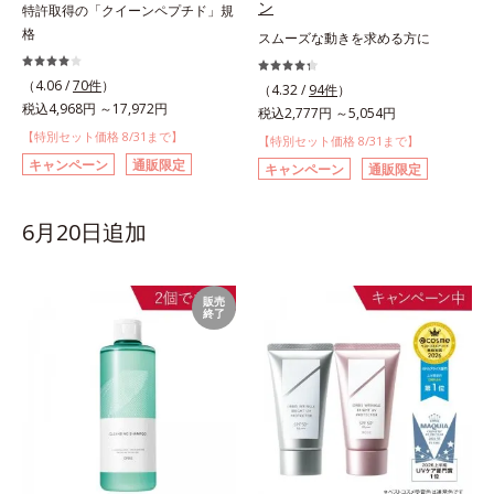
ン
特許取得の「クイーンペプチド」規
格
スムーズな動きを求める方に
（4.06 /
70件
）
（4.32 /
94件
）
税込4,968円 ～17,972円
税込2,777円 ～5,054円
【特別セット価格 8/31まで】
【特別セット価格 8/31まで】
キャンペーン
通販限定
キャンペーン
通販限定
6月20日追加
販売
終了