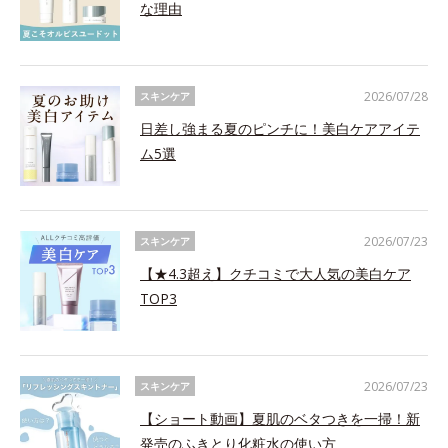
な理由
2026/07/28
スキンケア
日差し強まる夏のピンチに！美白ケアアイテ
ム5選
2026/07/23
スキンケア
【★4.3超え】クチコミで大人気の美白ケア
TOP3
2026/07/23
スキンケア
【ショート動画】夏肌のベタつきを一掃！新
発売のふきとり化粧水の使い方