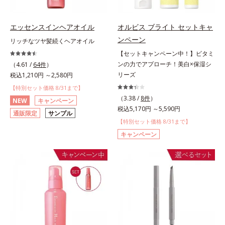
エッセンスインヘアオイル
オルビス ブライト セットキャ
ンペーン
リッチなツヤ髪続くヘアオイル
【セットキャンペーン中！】ビタミ
ンの力でアプローチ！美白×保湿シ
（4.61 /
64件
）
リーズ
税込1,210円 ～2,580円
【特別セット価格 8/31まで】
（3.38 /
8件
）
NEW
キャンペーン
税込5,170円 ～5,590円
通販限定
サンプル
【特別セット価格 8/31まで】
キャンペーン