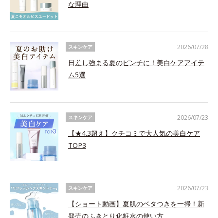
な理由
2026/07/28
スキンケア
日差し強まる夏のピンチに！美白ケアアイテ
ム5選
2026/07/23
スキンケア
【★4.3超え】クチコミで大人気の美白ケア
TOP3
2026/07/23
スキンケア
【ショート動画】夏肌のベタつきを一掃！新
発売のふきとり化粧水の使い方