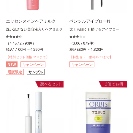
エッセンスインヘアミルク
ペンシルアイブローN
洗い流さない美容液入りヘアミルク
太くも細くも描けるアイブロー
（4.48 /
2,790件
）
（3.06 /
879件
）
税込1,100円 ～4,590円
税込880円 ～1,320円
【特別セット価格 8/31まで】
【特別セット価格 8/31まで】
NEW
キャンペーン
キャンペーン
通販限定
サンプル