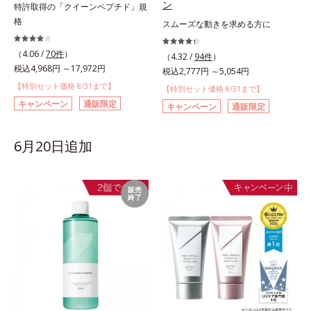
ン
特許取得の「クイーンペプチド」規
格
スムーズな動きを求める方に
（4.06 /
70件
）
（4.32 /
94件
）
税込4,968円 ～17,972円
税込2,777円 ～5,054円
【特別セット価格 8/31まで】
【特別セット価格 8/31まで】
キャンペーン
通販限定
キャンペーン
通販限定
6月20日追加
販売
終了