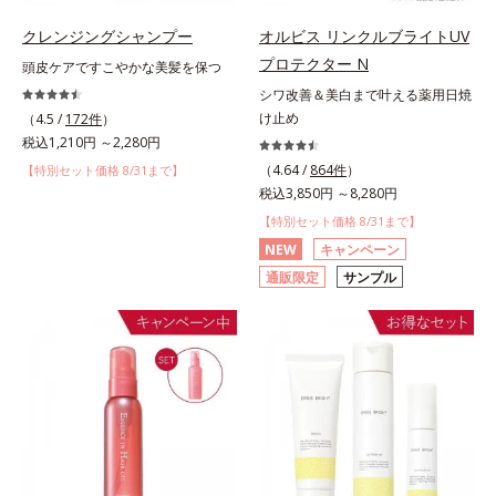
クレンジングシャンプー
オルビス リンクルブライトUV
プロテクター N
頭皮ケアですこやかな美髪を保つ
シワ改善＆美白まで叶える薬用日焼
け止め
（4.5 /
172件
）
税込1,210円 ～2,280円
（4.64 /
864件
）
【特別セット価格 8/31まで】
税込3,850円 ～8,280円
【特別セット価格 8/31まで】
NEW
キャンペーン
通販限定
サンプル