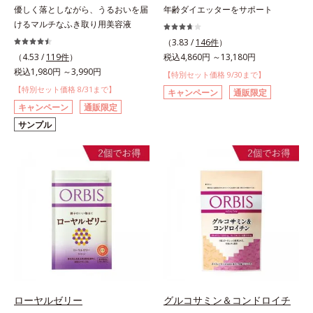
優しく落としながら、うるおいを届
年齢ダイエッターをサポート
けるマルチなふき取り用美容液
（3.83 /
146件
）
（4.53 /
119件
）
税込4,860円 ～13,180円
税込1,980円 ～3,990円
【特別セット価格 9/30まで】
【特別セット価格 8/31まで】
キャンペーン
通販限定
キャンペーン
通販限定
サンプル
ローヤルゼリー
グルコサミン＆コンドロイチ