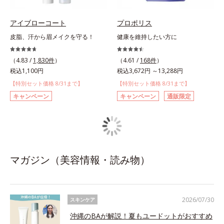
アイブローコート
プロポリス
皮脂、汗から眉メイクを守る！
健康を維持したい方に
（4.83 /
1,830件
）
（4.61 /
168件
）
税込1,100円
税込3,672円 ～13,288円
【特別セット価格 8/31まで】
【特別セット価格 8/31まで】
キャンペーン
キャンペーン
通販限定
マガジン（美容情報・読み物）
2026/07/30
スキンケア
沖縄のBAが解説！夏もユードットがおすすめ