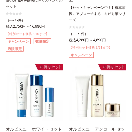
夏のお悩みを解決に導くスペシャル
セット
【セットキャンペーン中！】根本原
因にアプローチするニキビ対策シリ
ーズ
（-.-- / -件）
税込2,750円 ～16,980円
（-.-- / -件）
【特別セット価格 8/10まで】
税込4,280円 ～4,690円
キャンペーン
数量限定
【特別セット価格 8/31まで】
通販限定
キャンペーン
オルビスユー ホワイト セット
オルビスユー アンコール セッ