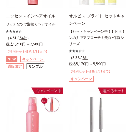
エッセンスインヘアオイル
オルビス ブライト セットキャ
ンペーン
リッチなツヤ髪続くヘアオイル
【セットキャンペーン中！】ビタミ
ンの力でアプローチ！美白×保湿シ
（4.61 /
64件
）
リーズ
税込1,210円 ～2,580円
【特別セット価格 8/31まで】
（3.38 /
8件
）
NEW
キャンペーン
税込5,170円 ～5,590円
通販限定
サンプル
【特別セット価格 8/31まで】
キャンペーン