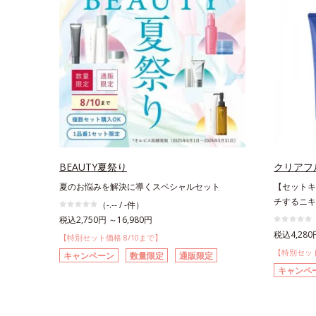
BEAUTY夏祭り
クリアフ
夏のお悩みを解決に導くスペシャルセット
【セットキ
チするニキ
（-.-- / -件）
税込2,750円 ～16,980円
税込4,280
【特別セット価格 8/10まで】
【特別セット
キャンペーン
数量限定
通販限定
キャンペ