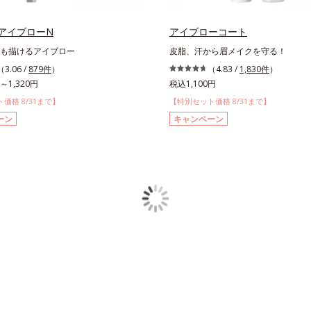
アイブローN
アイブローコート
も描けるアイブロー
皮脂、汗から眉メイクを守る！
（3.06 /
879件
）
（4.83 /
1,830件
）
～1,320円
税込1,100円
価格 8/31まで】
【特別セット価格 8/31まで】
ーン
キャンペーン