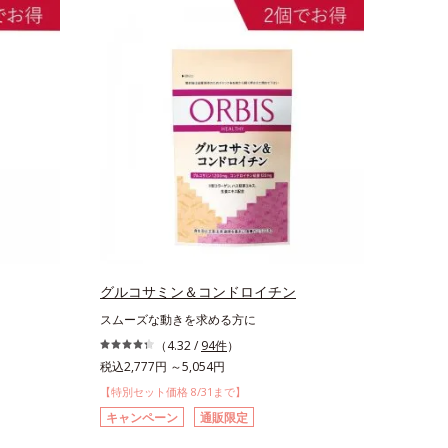
グルコサミン＆コンドロイチン
スムーズな動きを求める方に
（4.32 /
94件
）
税込2,777円 ～5,054円
【特別セット価格 8/31まで】
キャンペーン
通販限定