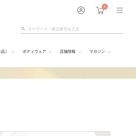
0
検
索
食品）
ボディウェア
店舗情報
マガジン