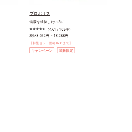
プロポリス
健康を維持したい方に
（4.61 /
168件
）
税込3,672円 ～13,288円
【特別セット価格 8/31まで】
キャンペーン
通販限定