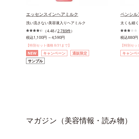
エッセンスインヘアミルク
ペンシル
洗い流さない美容液入りヘアミルク
太くも細く
（4.48 /
2,789件
）
税込1,100円 ～4,590円
税込880円 
【特別セット価格 8/31まで】
【特別セット
NEW
キャンペーン
通販限定
キャンペ
サンプル
マガジン（美容情報・読み物）