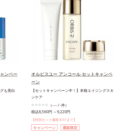
キャンペー
オルビスユー アンコール セットキャンペ
ーン
グも美白
【セットキャンペーン中！】本格エイジングスキ
ンケア
（-.-- / -件）
税込8,560円 ～9,220円
【特別セット価格 8/31まで】
キャンペーン
通販限定