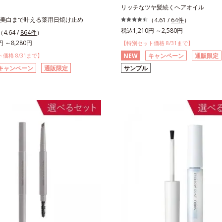
リッチなツヤ髪続くヘアオイル
美白まで叶える薬用日焼け止め
（4.61 /
64件
）
税込1,210円 ～2,580円
（4.64 /
864件
）
円 ～8,280円
【特別セット価格 8/31まで】
価格 8/31まで】
NEW
キャンペーン
通販限定
キャンペーン
通販限定
サンプル