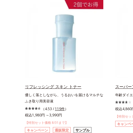
リフレッシング スキン トナー
スーパー
優しく落としながら、うるおいを届けるマルチな
年齢ダイエ
ふき取り用美容液
（4.53 /
119件
）
税込4,860
税込1,980円 ～3,990円
【特別セット
【特別セット価格 8/31まで】
キャンペ
キャンペーン
通販限定
サンプル