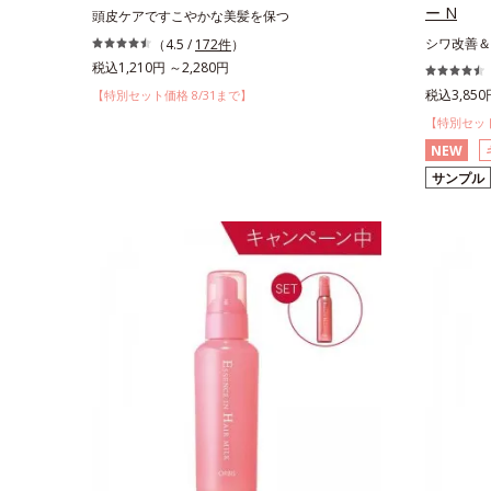
ー N
頭皮ケアですこやかな美髪を保つ
シワ改善＆
（4.5 /
172件
）
税込1,210円 ～2,280円
税込3,850
【特別セット価格 8/31まで】
【特別セット
NEW
サンプル