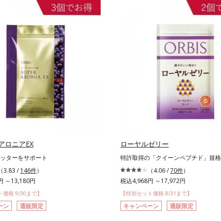
アロニアEX
ローヤルゼリー
ッターをサポート
特許取得の「クイーンペプチド」規格
（3.83 /
146件
）
（4.06 /
70件
）
円 ～13,180円
税込4,968円 ～17,972円
価格 9/30まで】
【特別セット価格 8/31まで】
ーン
通販限定
キャンペーン
通販限定