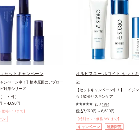
ル セットキャンペーン
オルビスユー ホワイト セット
ン
ャンペーン中！】根本原因にアプロー
ビ対策シリーズ
【セットキャンペーン中！】エイジン
も！欲張りスキンケア
（-.-- / -件）
円 ～4,690円
（5 /
1件
）
税込7,970円 ～8,630円
価格 8/31まで】
ーン
【特別セット価格 8/31まで】
キャンペーン
通販限定