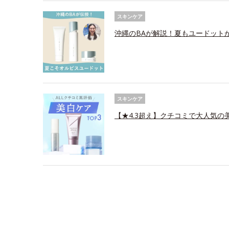
スキンケア
沖縄のBAが解説！夏もユードット
スキンケア
【★4.3超え】クチコミで大人気の美