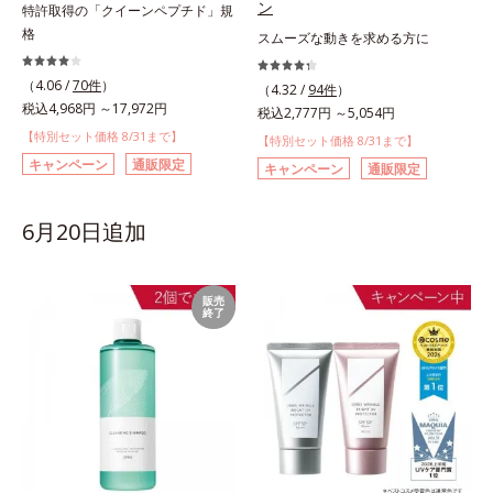
ン
特許取得の「クイーンペプチド」規
格
スムーズな動きを求める方に
（4.06 /
70件
）
（4.32 /
94件
）
税込4,968円 ～17,972円
税込2,777円 ～5,054円
【特別セット価格 8/31まで】
【特別セット価格 8/31まで】
キャンペーン
通販限定
キャンペーン
通販限定
6月20日追加
販売
終了