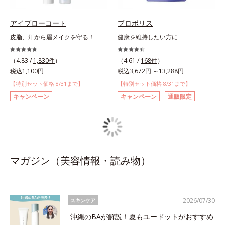
アイブローコート
プロポリス
皮脂、汗から眉メイクを守る！
健康を維持したい方に
（4.83 /
1,830件
）
（4.61 /
168件
）
税込1,100円
税込3,672円 ～13,288円
【特別セット価格 8/31まで】
【特別セット価格 8/31まで】
キャンペーン
キャンペーン
通販限定
マガジン（美容情報・読み物）
2026/07/30
スキンケア
沖縄のBAが解説！夏もユードットがおすすめ