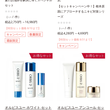
夏のお悩みを解決に導くスペシャル
セット
【セットキャンペーン中！】根本原
因にアプローチするニキビ対策シリ
ーズ
（-.-- / -件）
税込2,750円 ～16,980円
（-.-- / -件）
【特別セット価格 8/10まで】
税込4,280円 ～4,690円
キャンペーン
数量限定
【特別セット価格 8/31まで】
通販限定
キャンペーン
オルビスユー ホワイト セット
オルビスユー アンコール セッ