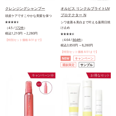
クレンジングシャンプー
オルビス リンクルブライトUV
プロテクター N
頭皮ケアですこやかな美髪を保つ
シワ改善＆美白まで叶える薬用日焼
け止め
（4.5 /
172件
）
税込1,210円 ～2,280円
（4.64 /
864件
）
【特別セット価格 8/31まで】
税込3,850円 ～8,280円
【特別セット価格 8/31まで】
NEW
キャンペーン
通販限定
サンプル