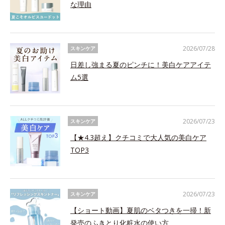
な理由
2026/07/28
スキンケア
日差し強まる夏のピンチに！美白ケアアイテ
ム5選
2026/07/23
スキンケア
【★4.3超え】クチコミで大人気の美白ケア
TOP3
2026/07/23
スキンケア
【ショート動画】夏肌のベタつきを一掃！新
発売のふきとり化粧水の使い方