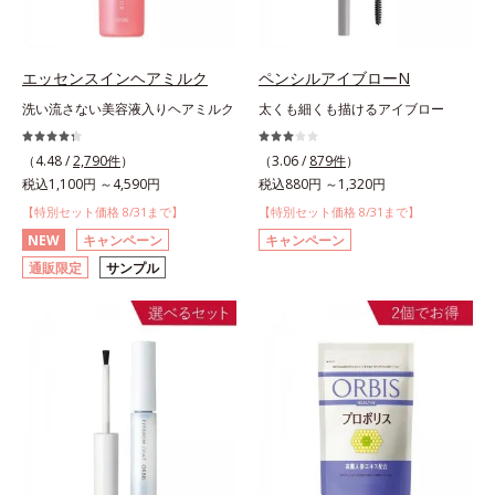
エッセンスインヘアミルク
ペンシルアイブローN
洗い流さない美容液入りヘアミルク
太くも細くも描けるアイブロー
（4.48 /
2,790件
）
（3.06 /
879件
）
税込1,100円 ～4,590円
税込880円 ～1,320円
【特別セット価格 8/31まで】
【特別セット価格 8/31まで】
NEW
キャンペーン
キャンペーン
通販限定
サンプル