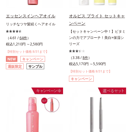
エッセンスインヘアオイル
オルビス ブライト セットキャ
ンペーン
リッチなツヤ髪続くヘアオイル
【セットキャンペーン中！】ビタミ
ンの力でアプローチ！美白×保湿シ
（4.61 /
64件
）
リーズ
税込1,210円 ～2,580円
【特別セット価格 8/31まで】
（3.38 /
8件
）
NEW
キャンペーン
税込5,170円 ～5,590円
通販限定
サンプル
【特別セット価格 8/31まで】
キャンペーン