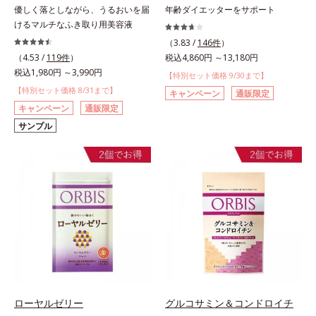
優しく落としながら、うるおいを届
年齢ダイエッターをサポート
けるマルチなふき取り用美容液
（3.83 /
146件
）
（4.53 /
119件
）
税込4,860円 ～13,180円
税込1,980円 ～3,990円
【特別セット価格 9/30まで】
【特別セット価格 8/31まで】
キャンペーン
通販限定
キャンペーン
通販限定
サンプル
ローヤルゼリー
グルコサミン＆コンドロイチ