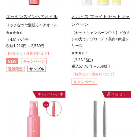
エッセンスインヘアオイル
オルビス ブライト セットキャ
ンペーン
リッチなツヤ髪続くヘアオイル
【セットキャンペーン中！】ビタミ
ンの力でアプローチ！美白×保湿シ
（4.61 /
64件
）
リーズ
税込1,210円 ～2,580円
【特別セット価格 8/31まで】
（3.38 /
8件
）
NEW
キャンペーン
税込5,170円 ～5,590円
通販限定
サンプル
【特別セット価格 8/31まで】
キャンペーン