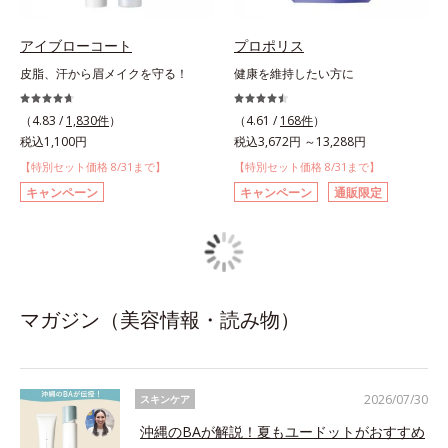
アイブローコート
プロポリス
皮脂、汗から眉メイクを守る！
健康を維持したい方に
（4.83 /
1,830件
）
（4.61 /
168件
）
税込1,100円
税込3,672円 ～13,288円
【特別セット価格 8/31まで】
【特別セット価格 8/31まで】
キャンペーン
キャンペーン
通販限定
マガジン（美容情報・読み物）
2026/07/30
スキンケア
沖縄のBAが解説！夏もユードットがおすすめ