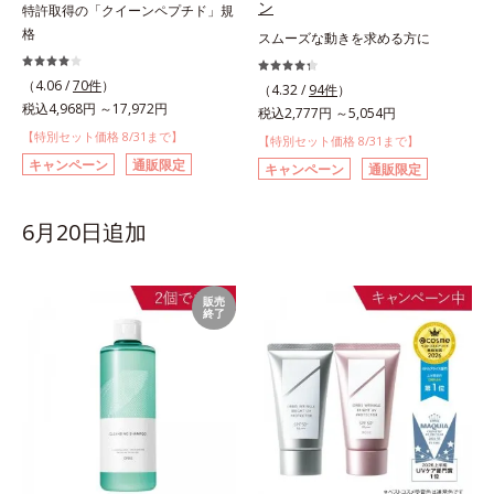
ン
特許取得の「クイーンペプチド」規
格
スムーズな動きを求める方に
（4.06 /
70件
）
（4.32 /
94件
）
税込4,968円 ～17,972円
税込2,777円 ～5,054円
【特別セット価格 8/31まで】
【特別セット価格 8/31まで】
キャンペーン
通販限定
キャンペーン
通販限定
6月20日追加
販売
終了