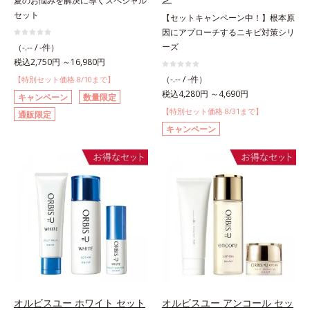
夏のお悩みを解決に導くスペシャル
セット
【セットキャンペーン中！】根本原
因にアプローチするニキビ対策シリ
ーズ
（-.-- / -件）
税込2,750円 ～16,980円
（-.-- / -件）
【特別セット価格 8/10まで】
税込4,280円 ～4,690円
キャンペーン
数量限定
【特別セット価格 8/31まで】
通販限定
キャンペーン
オルビスユー ホワイト セット
オルビスユー アンコール セッ