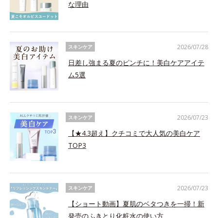
な理由
2026/07/28
スキンケア
日差し強まる夏のピンチに！美白ケアアイテ
ム5選
2026/07/23
スキンケア
【★4.3超え】クチコミで大人気の美白ケア
TOP3
2026/07/23
スキンケア
【ショート動画】夏肌のベタつきを一掃！新
発売のふきとり化粧水の使い方