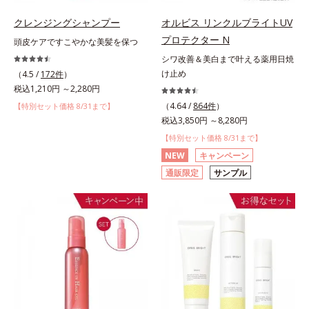
クレンジングシャンプー
オルビス リンクルブライトUV
プロテクター N
頭皮ケアですこやかな美髪を保つ
シワ改善＆美白まで叶える薬用日焼
け止め
（4.5 /
172件
）
税込1,210円 ～2,280円
（4.64 /
864件
）
【特別セット価格 8/31まで】
税込3,850円 ～8,280円
【特別セット価格 8/31まで】
NEW
キャンペーン
通販限定
サンプル