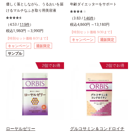
優しく落としながら、うるおいを届
年齢ダイエッターをサポート
けるマルチなふき取り用美容液
（3.83 /
146件
）
（4.53 /
119件
）
税込4,860円 ～13,180円
税込1,980円 ～3,990円
【特別セット価格 9/30まで】
【特別セット価格 8/31まで】
キャンペーン
通販限定
キャンペーン
通販限定
サンプル
ローヤルゼリー
グルコサミン＆コンドロイチ