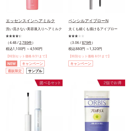
エッセンスインヘアミルク
ペンシルアイブローN
洗い流さない美容液入りヘアミルク
太くも細くも描けるアイブロー
（4.48 /
2,789件
）
（3.06 /
879件
）
税込1,100円 ～4,590円
税込880円 ～1,320円
【特別セット価格 8/31まで】
【特別セット価格 8/31まで】
NEW
キャンペーン
キャンペーン
通販限定
サンプル